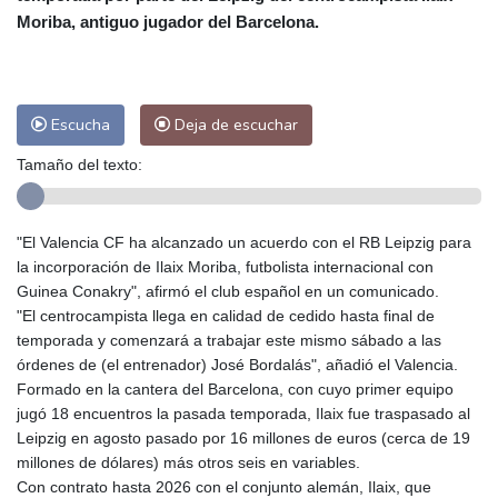
Moriba, antiguo jugador del Barcelona.
Málaga
33 °C
Murcia
33 °C
Las Palmas de Gran Canaria
28 °C
Ibiza
30 °C
Buenos Aires
13 °C
Caracas
27 °C
Managua
26 °C
Escucha
Deja de escuchar
San José
40 °C
Asunción
28 °C
Tamaño del texto:
Panama City
31 °C
"El Valencia CF ha alcanzado un acuerdo con el RB Leipzig para
la incorporación de Ilaix Moriba, futbolista internacional con
Guinea Conakry", afirmó el club español en un comunicado.
"El centrocampista llega en calidad de cedido hasta final de
temporada y comenzará a trabajar este mismo sábado a las
órdenes de (el entrenador) José Bordalás", añadió el Valencia.
Formado en la cantera del Barcelona, con cuyo primer equipo
jugó 18 encuentros la pasada temporada, Ilaix fue traspasado al
Leipzig en agosto pasado por 16 millones de euros (cerca de 19
millones de dólares) más otros seis en variables.
Con contrato hasta 2026 con el conjunto alemán, Ilaix, que