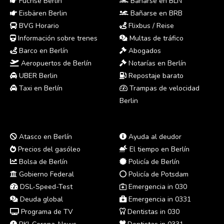
Füchse Berlin
Bañarse en BLN
Eisbären Berlin
Bañarse en BRB
BVG Horario
Flixbus / Reise
Información sobre trenes
Multas de tráfico
Barco en Berlín
Abogados
Aeropuertos de Berlín
Notarías en Berlín
UBER Berlin
Repostaje barato
Taxi en Berlín
Trampas de velocidad
Berlin
Atasco en Berlín
Ayuda al deudor
Precios del gasóleo
El tiempo en Berlín
Bolsa de Berlín
Policía de Berlín
Gobierno Federal
Policía de Potsdam
DSL-Speed-Test
Emergencia in 030
Deuda global
Emergencia in 0331
Programa de TV
Dentistas in 030