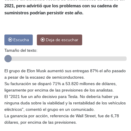
2021, pero advirtió que los problemas con su cadena de
Málaga
29 °C
Murcia
31 °C
suministros podrían persistir este año.
Las Palmas de Gran Canaria
26 °C
Ibiza
30 °C
Buenos Aires
14 °C
Caracas
18 °C
Managua
21 °C
Escucha
Deja de escuchar
San José
33 °C
Asunción
21 °C
Panama City
24 °C
Tamaño del texto:
El grupo de Elon Musk aumentó sus entregas 87% el año pasado
a pesar de la escasez de semiconductores.
Su facturación se disparó 71% a 53.820 millones de dólares,
ligeramente por encima de las previsiones de los analistas.
El "2021 fue un año decisivo para Tesla. No debería haber ya
ninguna duda sobre la viabilidad y la rentabilidad de los vehículos
eléctricos", comentó el grupo en un comunicado.
La ganancia por acción, referencia de Wall Street, fue de 6,78
dólares, por encima de las previsiones.