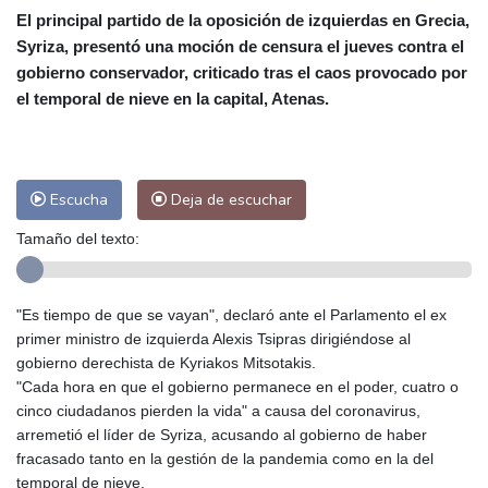
El principal partido de la oposición de izquierdas en Grecia,
Málaga
32 °C
Murcia
32 °C
Syriza, presentó una moción de censura el jueves contra el
Las Palmas de Gran Canaria
26 °C
gobierno conservador, criticado tras el caos provocado por
Ibiza
31 °C
Buenos Aires
4 °C
el temporal de nieve en la capital, Atenas.
Caracas
22 °C
Managua
22 °C
San José
35 °C
Asunción
12 °C
Panama City
24 °C
Escucha
Deja de escuchar
Tamaño del texto:
"Es tiempo de que se vayan", declaró ante el Parlamento el ex
primer ministro de izquierda Alexis Tsipras dirigiéndose al
gobierno derechista de Kyriakos Mitsotakis.
"Cada hora en que el gobierno permanece en el poder, cuatro o
cinco ciudadanos pierden la vida" a causa del coronavirus,
arremetió el líder de Syriza, acusando al gobierno de haber
fracasado tanto en la gestión de la pandemia como en la del
temporal de nieve.