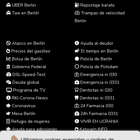
UBER Berlin
Repostaje barato
Taxi en Berlín
Trampas de velocidad
Berlin
Atasco en Berlín
Ayuda al deudor
Precios del gasóleo
El tiempo en Berlín
Bolsa de Berlín
Policía de Berlín
Gobierno Federal
Policía de Potsdam
DSL-Speed-Test
Emergencia in 030
Deuda global
Emergencia in 0331
Programa de TV
Dentistas in 030
RKI-Corona-News
Dentistas in 0331
Coronavirus
24 Farmacia 030
Mesa Berlín
24h Farmacia 0331
Refugio de mujeres
VIVIR EN UCRANIA
Ayuda para adicciones
Katwarn INFO
Utilizamos cookies esenciales y cookies de