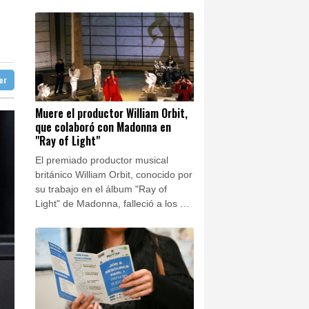
21 °C
Manaus
25 °C
ra de Yemen
Bueno Aires
25 °C
or migrantes
an Salvador
20 °C
25 °C
ombia
ter
aga
26 °C
nterizos
Buenos Aires
8 °C
ral de EEUU
Muere el productor William Orbit,
que colaboró con Madonna en
ón
12 °C
"Ray of Light"
"Ray of Light"
El premiado productor musical
británico William Orbit, conocido por
su trabajo en el álbum "Ray of
Light" de Madonna, falleció a los 69
años, afirmó su entorno el viernes
en redes sociales.