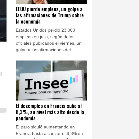
EEUU pierde empleos, un golpe a
las afirmaciones de Trump sobre
la economía
Estados Unidos perdió 23.000
empleos en julio, según datos
oficiales publicados el viernes, un
golpe a las afirmaciones del
presidente Donald Trump que
asegura liderar una recuperación
económica, justo cuando su Partido
l
Republicano se prepara para unas
cruciales elecciones de mitad de
mandato.
El desempleo en Francia sube al
8,3%, su nivel más alto desde la
pandemia
El paro siguió aumentando en
Francia hasta alcanzar el 8,3% en