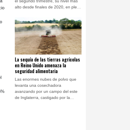
 a
el segundo trimestre, su nivel más
alto desde finales de 2020, en plena
cio
pandemia de covid.
do
La sequía de las tierras agrícolas
en Reino Unido amenaza la
seguridad alimentaria
l
Las enormes nubes de polvo que
levanta una cosechadora
 6%
avanzando por un campo del este
de Inglaterra, castigado por la
sequía, alimentan los temores de
John Pawsey tanto por su futuro
como agricultor como por la
seguridad alimentaria del país.