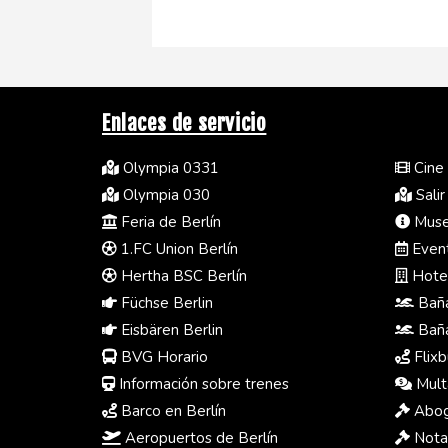
Enlaces de servicio
Olympia 0331
Cine 
Olympia 030
Salir
Feria de Berlín
Museo
1.FC Union Berlín
Event
Hertha BSC Berlín
Hotel
Füchse Berlin
Baña
Eisbären Berlin
Baña
BVG Horario
Flixb
Información sobre trenes
Multa
Barco en Berlín
Abog
Aeropuertos de Berlín
Notar