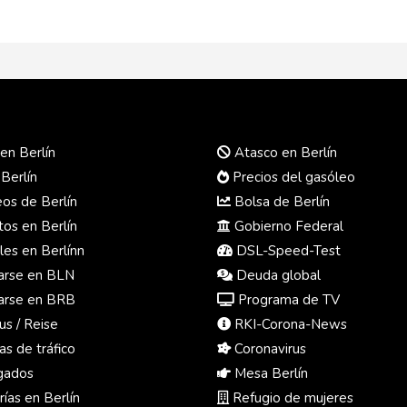
en Berlín
Atasco en Berlín
 Berlín
Precios del gasóleo
s de Berlín
Bolsa de Berlín
os en Berlín
Gobierno Federal
es en Berlínn
DSL-Speed-Test
rse en BLN
Deuda global
rse en BRB
Programa de TV
us / Reise
RKI-Corona-News
s de tráfico
Coronavirus
ados
Mesa Berlín
ías en Berlín
Refugio de mujeres