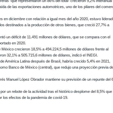
eras -que representaron un 86% del total- crecieron 9,2% interanual
aída de las exportaciones automotrices, uno de los pilares del comer
es en diciembre con relación a igual mes del año 2020, estuvo lidera
los destinados a la producción de otros bienes, que creció 27,7% a
ntó un déficit de 11.491 millones de dólares, que se compara con el
portado en 2020.
e México crecieron 18,5% a 494.224,5 millones de dólares frente al
ron 32,1% a 505.715,6 millones de dólares, indicó el INEGI.
e América Latina después de Brasil, habría crecido 5,4% en 2021,
nomo Banco de México (central), que redujo una proyección previa de
Andrés Manuel López Obrador mantiene su previsión de un repunte del
por un rebote de la actividad tras el histórico desplome del 8,5% que
r los efectos de la pandemia de covid-19.