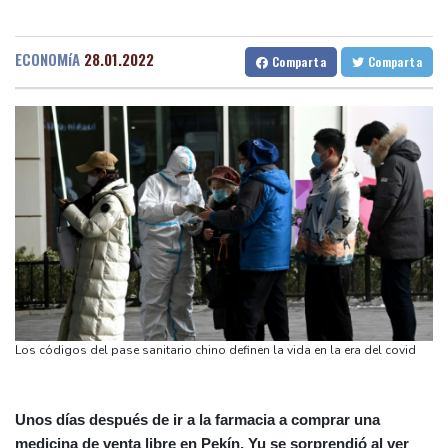
Muere bajo arresto domiciliario en Venezuela un preso político de
Medellin
35 °C
Cali
28 °C
origen uruguayo
Barcelona
32 °C
Bilbao
24 °C
ECONOMíA
28.01.2022
Comparta
Comparta
El Real Madrid anuncia el fichaje del extremo marfileño Yan
Tegucigalpa
28 °C
Diomandé
Santo Domingo
31 °C
El mexicano Del Toro renueva con el UAE hasta 2031
Havana
32 °C
Puerto Rico
30 °C
El doloroso baile de cifras de desaparecidos en los sismos en
Quito
13 °C
Brasilia
29 °C
Venezuela
Manaus
36 °C
Rio de Janeiro
31 °C
Un comité del Senado de EEUU declara en desacato al ex
São Paulo
32 °C
responsable de la lucha anticovid Anthony Fauci
Nava de la Asunción
33 °C
Irán amenazó con "dejar a oscuras" el Golfo en caso de ataques
Bueno Aires
30 °C
de EEUU
Punta Arena
32 °C
Netflix estrenará en primicia un adelanto del videojuego GTA VI
Montevideo
15 °C
Panama
29 °C
Los códigos del pase sanitario chino definen la vida en la era del covid
San Salvador
33 °C
Oaxaca
25 °C
Jamaica
34 °C
Aruba
30 °C
Grenada
36 °C
Mexico City
23 °C
Unos días después de ir a la farmacia a comprar una
medicina de venta libre en Pekín, Yu se sorprendió al ver
Alicante
30 °C
Córdoba
37 °C