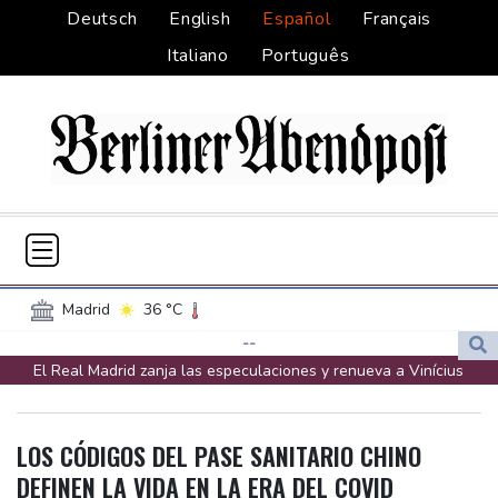
Deutsch
English
Español
Français
Italiano
Português
Madrid
36 °C
Palma de Mallorca
32 °C
--
El Real Madrid zanja las especulaciones y renueva a Vinícius
Sevilla
35 °C
Madeira
28 °C
hasta 2032
Canary Islands
23 °C
Infantino bajo presión de la UEFA y la Conmebol
Valencia
29 °C
Lima
24 °C
LOS CÓDIGOS DEL PASE SANITARIO CHINO
Yan Diomandé, la nueva joya del Real Madrid vale 160 millones
Cusco
17 °C
Iquitos
35 °C
DEFINEN LA VIDA EN LA ERA DEL COVID
de dólares
Arequipa
23 °C
Bogota
16 °C