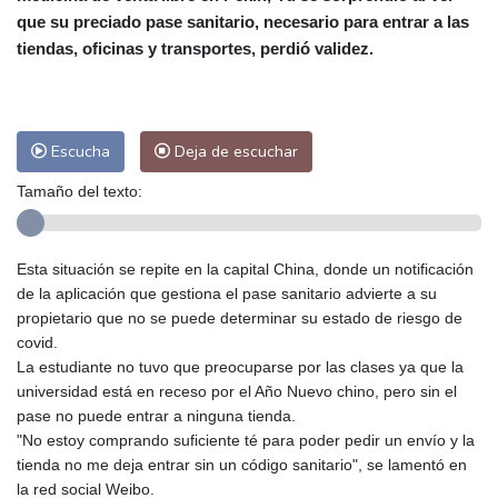
que su preciado pase sanitario, necesario para entrar a las
Málaga
32 °C
Murcia
31 °C
tiendas, oficinas y transportes, perdió validez.
Las Palmas de Gran Canaria
27 °C
Ibiza
29 °C
Buenos Aires
13 °C
Caracas
28 °C
Managua
27 °C
Escucha
Deja de escuchar
San José
37 °C
Asunción
28 °C
Panama City
29 °C
Tamaño del texto:
Esta situación se repite en la capital China, donde un notificación
de la aplicación que gestiona el pase sanitario advierte a su
propietario que no se puede determinar su estado de riesgo de
covid.
La estudiante no tuvo que preocuparse por las clases ya que la
universidad está en receso por el Año Nuevo chino, pero sin el
pase no puede entrar a ninguna tienda.
"No estoy comprando suficiente té para poder pedir un envío y la
tienda no me deja entrar sin un código sanitario", se lamentó en
la red social Weibo.