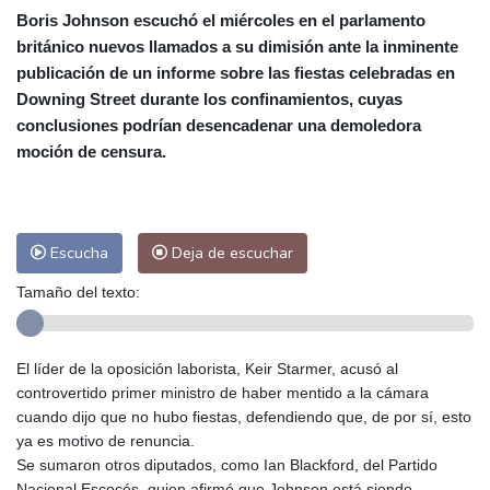
Boris Johnson escuchó el miércoles en el parlamento
Málaga
25 °C
Murcia
26 °C
británico nuevos llamados a su dimisión ante la inminente
Las Palmas de Gran Canaria
25 °C
publicación de un informe sobre las fiestas celebradas en
Ibiza
27 °C
Buenos Aires
15 °C
Downing Street durante los confinamientos, cuyas
Caracas
20 °C
Managua
23 °C
conclusiones podrían desencadenar una demoledora
San José
23 °C
Asunción
22 °C
moción de censura.
Panama City
25 °C
Escucha
Deja de escuchar
Tamaño del texto:
El líder de la oposición laborista, Keir Starmer, acusó al
controvertido primer ministro de haber mentido a la cámara
cuando dijo que no hubo fiestas, defendiendo que, de por sí, esto
ya es motivo de renuncia.
Se sumaron otros diputados, como Ian Blackford, del Partido
Nacional Escocés, quien afirmó que Johnson está siendo