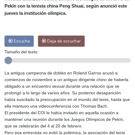
Pekín con la tenista china Peng Shuai, según anunció este
Málaga
27 °C
Murcia
29 °C
jueves la institución olímpica.
Las Palmas de Gran Canaria
26 °C
Ibiza
29 °C
Buenos Aires
12 °C
Caracas
29 °C
Managua
30 °C
Escucha
Deja de escuchar
San José
31 °C
Asunción
18 °C
Panama City
33 °C
Tamaño del texto:
La antigua campeona de dobles en Roland Garros acusó a
comienzos de noviembre a un antiguo dirigente chino de haberla
obligado a un encuentro sexual durante una relación que se
prolongó a lo largo de varios años. Su posterior desaparición
había suscitado la preocupación en el mundo del tenis, hasta que
ella mantuvo una videoconferencia con Thomas Bach.
El presidente del COI le había invitado en aquella ocasión a
mantener una reunión durante los Juegos Olímpicos de Pekín,
que se celebrarán del 4 al 20 de febrero.
Pero esa entrevista no evitó la polémica; la asociación del tenis