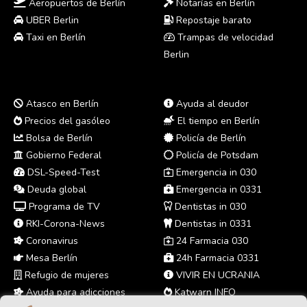
Aeropuertos de Berlín
Notarías en Berlín
UBER Berlin
Repostaje barato
Taxi en Berlín
Trampas de velocidad
Berlin
Atasco en Berlín
Ayuda al deudor
Precios del gasóleo
El tiempo en Berlín
Bolsa de Berlín
Policía de Berlín
Gobierno Federal
Policía de Potsdam
DSL-Speed-Test
Emergencia in 030
Deuda global
Emergencia in 0331
Programa de TV
Dentistas in 030
RKI-Corona-News
Dentistas in 0331
Coronavirus
24 Farmacia 030
Mesa Berlín
24h Farmacia 0331
Refugio de mujeres
VIVIR EN UCRANIA
Ayuda para adicciones
Katwarn INFO