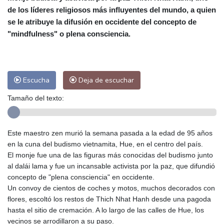
de los líderes religiosos más influyentes del mundo, a quien
Málaga
27 °C
Murcia
27 °C
se le atribuye la difusión en occidente del concepto de
Las Palmas de Gran Canaria
27 °C
"mindfulness" o plena consciencia.
Ibiza
29 °C
Buenos Aires
10 °C
Caracas
28 °C
Managua
27 °C
San José
27 °C
Asunción
19 °C
Escucha
Deja de escuchar
Panama City
32 °C
Tamaño del texto:
Este maestro zen murió la semana pasada a la edad de 95 años
en la cuna del budismo vietnamita, Hue, en el centro del país.
El monje fue una de las figuras más conocidas del budismo junto
al dalái lama y fue un incansable activista por la paz, que difundió
concepto de "plena consciencia" en occidente.
Un convoy de cientos de coches y motos, muchos decorados con
flores, escoltó los restos de Thich Nhat Hanh desde una pagoda
hasta el sitio de cremación. A lo largo de las calles de Hue, los
vecinos se arrodillaron a su paso.