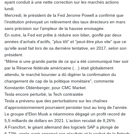
ayant conduit à une nette correction sur les marchés actions
lundi.
Mercredi, le président de la Fed Jerome Powell a confirmé que
l'institution prévoyait un relèvement des taux directeurs en mars
sans précision sur l'ampleur de la hausse envisagée.
En outre, la Fed est prête à réduire son bilan, gonflé par deux
années d'achats d'actifs, "plus tôt" et "peut-être plus vite" que ce
qu'elle avait fait lors de sa dernière tentative, en 2017, selon son
président.
"Même si une grande partie de ce qui a été communiqué hier soir
par la Réserve fédérale américaine (…) était globalement
attendu, le marché boursier a dû digérer la confirmation du
changement de cap de la politique monétaire", commente
Konstantin Oldenberger, pour CMC Market.
Tesla encore perturbé, la Tech contrastée
Tesla a prévenu que des perturbations sur les chaînes
d'approvisionnement pourraient persister tout au long de l'année.
Le groupe d'Elon Musk a néanmoins dégagé un profit record de
5,5 milliards de dollars en 2021. L'action reculait de 8,26%.
A Francfort, le géant allemand des logiciels SAP a plongé de
6,72%, après avoir annoncé ses résultats et le rachat de la fintech