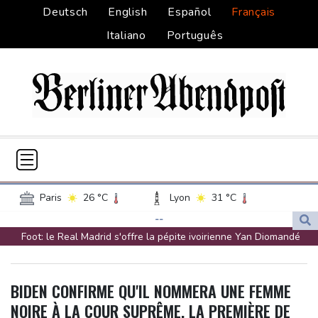
Deutsch
English
Español
Français
Italiano
Português
Paris
26 °C
Lyon
31 °C
Lille
24 °C
Monaco
30 °C
--
Foot: le Real Madrid s'offre la pépite ivoirienne Yan Diomandé
Bordeaux
31 °C
Luxembourg
24 °C
Vanessa Paradis annonce sa séparation d'avec Samuel
Marseille
34 °C
Brussels
22 °C
Benchetrit
Guernsey
18 °C
Jersey
21 °C
BIDEN CONFIRME QU'IL NOMMERA UNE FEMME
Hantavirus : un touriste ayant transité en France testé positif,
Burkina Faso
35 °C
Guinea
30 °C
NOIRE À LA COUR SUPRÊME, LA PREMIÈRE DE
aujourd'hui isolé en Espagne (gouvernement français)
Mali
21 °C
Niger
39 °C