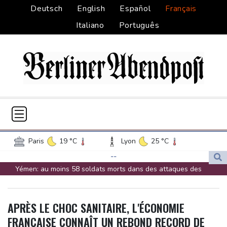
Deutsch
English
Español
Français
Italiano
Português
Paris
19 °C
Lyon
25 °C
Lille
14 °C
Monaco
27 °C
--
Yémen: au moins 58 soldats morts dans des attaques des
Bordeaux
20 °C
Luxembourg
15 °C
rebelles houthis
Marseille
29 °C
Brussels
13 °C
Colombie: investiture du président de la Espriella, allié de Trump
Guernsey
16 °C
Jersey
15 °C
APRÈS LE CHOC SANITAIRE, L'ÉCONOMIE
en guerre contre le narcotrafic
Burkina Faso
30 °C
Guinea
23 °C
FRANÇAISE CONNAÎT UN REBOND RECORD DE
Marchés: retour de la nervosité sur le Moyen-Orient, l'Europe
Mali
17 °C
Niger
36 °C