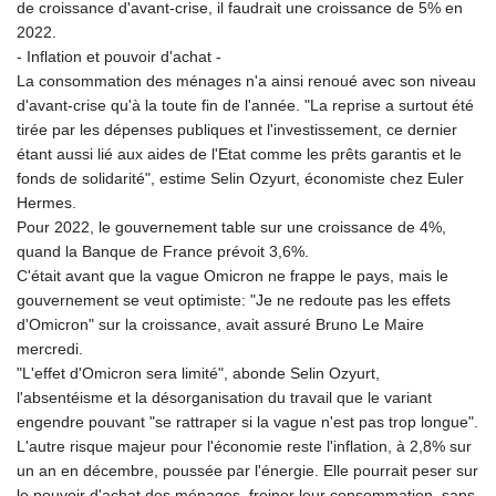
de croissance d'avant-crise, il faudrait une croissance de 5% en
2022.
- Inflation et pouvoir d'achat -
La consommation des ménages n'a ainsi renoué avec son niveau
d'avant-crise qu'à la toute fin de l'année. "La reprise a surtout été
tirée par les dépenses publiques et l'investissement, ce dernier
étant aussi lié aux aides de l'Etat comme les prêts garantis et le
fonds de solidarité", estime Selin Ozyurt, économiste chez Euler
Hermes.
Pour 2022, le gouvernement table sur une croissance de 4%,
quand la Banque de France prévoit 3,6%.
C'était avant que la vague Omicron ne frappe le pays, mais le
gouvernement se veut optimiste: "Je ne redoute pas les effets
d'Omicron" sur la croissance, avait assuré Bruno Le Maire
mercredi.
"L'effet d'Omicron sera limité", abonde Selin Ozyurt,
l'absentéisme et la désorganisation du travail que le variant
engendre pouvant "se rattraper si la vague n'est pas trop longue".
L'autre risque majeur pour l'économie reste l'inflation, à 2,8% sur
un an en décembre, poussée par l'énergie. Elle pourrait peser sur
le pouvoir d'achat des ménages, freiner leur consommation, sans