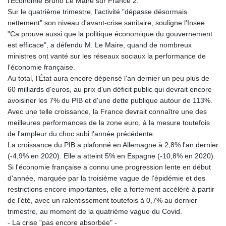
l'Economie Bruno Le Maire sur France 2.
Sur le quatrième trimestre, l'activité "dépasse désormais
nettement" son niveau d'avant-crise sanitaire, souligne l'Insee.
"Ca prouve aussi que la politique économique du gouvernement
est efficace", a défendu M. Le Maire, quand de nombreux
ministres ont vanté sur les réseaux sociaux la performance de
l'économie française.
Au total, l’État aura encore dépensé l'an dernier un peu plus de
60 milliards d'euros, au prix d'un déficit public qui devrait encore
avoisiner les 7% du PIB et d'une dette publique autour de 113%.
Avec une telle croissance, la France devrait connaître une des
meilleures performances de la zone euro, à la mesure toutefois
de l'ampleur du choc subi l'année précédente.
La croissance du PIB a plafonné en Allemagne à 2,8% l'an dernier
(-4,9% en 2020). Elle a atteint 5% en Espagne (-10,8% en 2020).
Si l'économie française a connu une progression lente en début
d'année, marquée par la troisième vague de l'épidémie et des
restrictions encore importantes, elle a fortement accéléré à partir
de l'été, avec un ralentissement toutefois à 0,7% au dernier
trimestre, au moment de la quatrième vague du Covid.
- La crise "pas encore absorbée" -