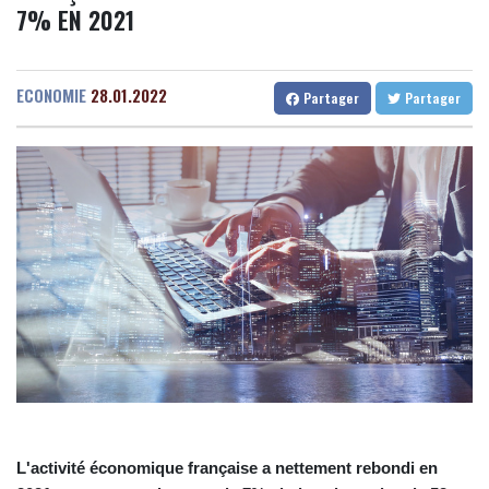
7% EN 2021
s'offre tout de même des records
Senegal
27 °C
Togo
23 °C
Wall Street termine en baisse, les incertitudes au Moyen-Orient
Gabon
25 °C
Kamerun
18 °C
inquiètent
Haiti
30 °C
Madagascar
11 °C
ECONOMIE
28.01.2022
Partager
Partager
L'explosion d'une bombe dans un bus fait deux morts près de
Congo
26 °C
Cayenne
15 °C
Damas
French Guiana
26 °C
Taïwan bloque un pont stratégique lors de la simulation d'une
Bruxelles
12 °C
Vancouver
26 °C
invasion par la Chine
Monte-Carlo
27 °C
A Ceuta, les enfants migrants risquent d'être victimes de
maltraitance et d'exploitation, avertissent des ONG
Foot: le Paris SG officialise l'arrivée de Maghnès Akliouche en
provenance de Monaco
Foot: Rodri a donné son accord au FC Barcelone pour négocier
avec Manchester City
Tour de France femmes: Kim Le Court remporte la 6e étape,
Marlen Reusser reste maillot jaune
L'activité économique française a nettement rebondi en