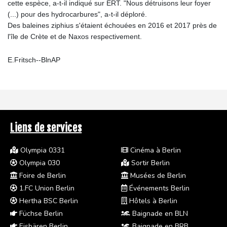
cette espèce, a-t-il indiqué sur ERT. "Nous détruisons leur foyer
(...) pour des hydrocarbures", a-t-il déploré.
Des baleines ziphius s'étaient échouées en 2016 et 2017 près de
l'île de Crète et de Naxos respectivement.
E.Fritsch--BlnAP
Liens de services
Olympia 0331
Cinéma à Berlin
Olympia 030
Sortir Berlin
Foire de Berlin
Musées de Berlin
1.FC Union Berlin
Événements Berlin
Hertha BSC Berlin
Hôtels à Berlin
Füchse Berlin
Baignade en BLN
Eisbären Berlin
Baignade en BRB