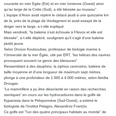
courante en mer Egée (Est) et en mer Ionienne (Ouest) ainsi
qu'au large de la Crète (Sud), a été blessée au museau".
L'équipe d'Arion avait repéré le cétacé jeudi à une quinzaine km
de là, près de la plage de Vouliagmeni et avait essayé de la
diriger vers le large, a-t-elle expliqué.
Mais vendredi, "la baleine s'est échouée à Flisvos et elle est
blessée", a-t-elle déploré, soulignant qu'il s’agit d'une baleine
plutôt jeune.
Selon Drosos Koutsoubas, professeur de biologie marine à
l'Université de la mer Égée, cité par ERT, "les hélices des navires
provoquent souvent ce genre des blessures".
Ressemblant à des dauphins, la ziphius cavirostris, baleine de
taille moyenne et d'une longueur de maximum sept mètres,
plonge à une profondeur de 1.000 à 4.000 mètres, selon Aimilia
Drougas.
"Le mammifère a pu être désorienté en raison des recherches
sismiques" en cours sur les hydrocarbures dans le golfe de
Kyparissia dans le Péloponnèse (Sud-Ouest), a estimé le
biologiste de l'Institut Pelagos, Alexandros Frantzis.
Ce golfe est "l'un des quatre principaux habitats au monde" de