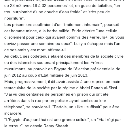
de 23 m2 avec 18 à 32 personnes" et, en guise de toilettes, "un
trou surplombé d'une douche d'eau froide" et "très peu de
nourriture".
Les prisonniers souffraient d'un "traitement inhumain", poursuit
cet homme mince, à la barbe taillée. Et de décrire "une cellule
d'isolement pour ceux qui avaient commis des +erreurs+, où vous
deviez passer une semaine ou deux". Lui y a échappé mais l'un
de ses amis y est mort, affirme-t-il.
Au début, ses codétenus étaient des membres de la société civile
ou des islamistes soutenant principalement les Frères
musulmans, au pouvoir en Egypte de l'élection présidentielle de
juin 2012 au coup d'Etat militaire de juin 2013.
Mais, progressivement, il dit avoir assisté à une reprise en main
tentaculaire de la société par le régime d'Abdel Fattah al-Sissi.
"J'ai vu des centaines de personnes en prison qui ont été
arrêtées dans la rue par un policier ayant confisqué leur
téléphone", se souvient-il. "Parfois, un +like+ suffisait" pour être
incarcéré.
"L'Égypte d'aujourd'hui est une grande cellule", un "Etat régi par
la terreur", se désole Ramy Shaath.