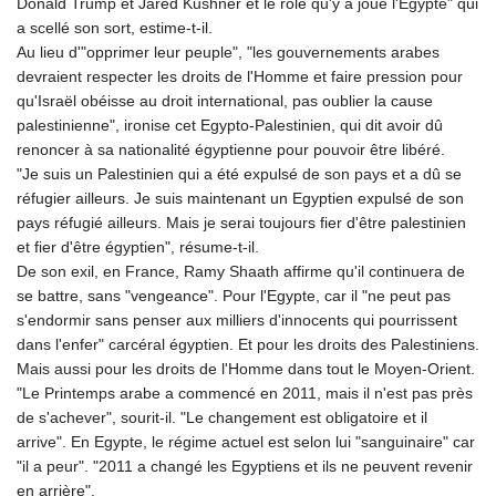
Donald Trump et Jared Kushner et le rôle qu'y a joué l'Egypte" qui
a scellé son sort, estime-t-il.
Au lieu d'"opprimer leur peuple", "les gouvernements arabes
devraient respecter les droits de l'Homme et faire pression pour
qu'Israël obéisse au droit international, pas oublier la cause
palestinienne", ironise cet Egypto-Palestinien, qui dit avoir dû
renoncer à sa nationalité égyptienne pour pouvoir être libéré.
"Je suis un Palestinien qui a été expulsé de son pays et a dû se
réfugier ailleurs. Je suis maintenant un Egyptien expulsé de son
pays réfugié ailleurs. Mais je serai toujours fier d'être palestinien
et fier d'être égyptien", résume-t-il.
De son exil, en France, Ramy Shaath affirme qu'il continuera de
se battre, sans "vengeance". Pour l'Egypte, car il "ne peut pas
s'endormir sans penser aux milliers d'innocents qui pourrissent
dans l'enfer" carcéral égyptien. Et pour les droits des Palestiniens.
Mais aussi pour les droits de l'Homme dans tout le Moyen-Orient.
"Le Printemps arabe a commencé en 2011, mais il n'est pas près
de s'achever", sourit-il. "Le changement est obligatoire et il
arrive". En Egypte, le régime actuel est selon lui "sanguinaire" car
"il a peur". "2011 a changé les Egyptiens et ils ne peuvent revenir
en arrière".