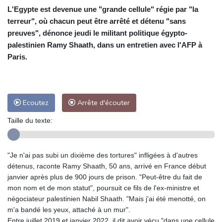
L'Egypte est devenue une "grande cellule" régie par "la
terreur", où chacun peut être arrêté et détenu "sans
preuves", dénonce jeudi le militant politique égypto-
palestinien Ramy Shaath, dans un entretien avec l'AFP à
Paris.
Ecoutez
Arrête d'écouter
Taille du texte:
"Je n'ai pas subi un dixième des tortures" infligées à d'autres
détenus, raconte Ramy Shaath, 50 ans, arrivé en France début
janvier après plus de 900 jours de prison. "Peut-être du fait de
mon nom et de mon statut", poursuit ce fils de l'ex-ministre et
négociateur palestinien Nabil Shaath. "Mais j'ai été menotté, on
m'a bandé les yeux, attaché à un mur".
Entre juillet 2019 et janvier 2022, il dit avoir vécu "dans une cellule