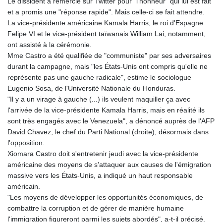
Le dissident a remercié sur Twitter pour "l'honneur" qui lui est fait
et a promis une "réponse rapide". Mais celle-ci se fait attendre.
La vice-présidente américaine Kamala Harris, le roi d'Espagne
Felipe VI et le vice-président taïwanais William Lai, notamment,
ont assisté à la cérémonie.
Mme Castro a été qualifiée de "communiste" par ses adversaires
durant la campagne, mais "les États-Unis ont compris qu'elle ne
représente pas une gauche radicale", estime le sociologue
Eugenio Sosa, de l'Université Nationale du Honduras.
"Il y a un virage à gauche (...) ils veulent maquiller ça avec
l'arrivée de la vice-présidente Kamala Harris, mais en réalité ils
sont très engagés avec le Venezuela", a dénoncé auprès de l'AFP
David Chavez, le chef du Parti National (droite), désormais dans
l'opposition.
Xiomara Castro doit s'entretenir jeudi avec la vice-présidente
américaine des moyens de s'attaquer aux causes de l'émigration
massive vers les États-Unis, a indiqué un haut responsable
américain.
"Les moyens de développer les opportunités économiques, de
combattre la corruption et de gérer de manière humaine
l'immigration figureront parmi les sujets abordés", a-t-il précisé.