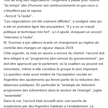
Tout au long des négociations, l'Argentine a plaidé pour obtenir
"du temps" afin d'honorer ses remboursements et que ceux-ci
n'étouffent pas la reprise.
- Accord "à l'aube" -
"Les négociations ont été vraiment difficiles", a souligné celui qui
a été en première ligne des pourparlers. "Il y a eu un travail
politique et technique très fort", a-t-il ajouté, évoquant un accord
"intervenu à l'aube".
M. Guzman a par ailleurs écarté un changement au régime de
contrôle des changes en vigueur depuis 2019.
Côté argentin, la mise en œuvre a encore du chemin: l'accord doit
être intégré à un "programme pluri-annuel du gouvernement", qui
doit être approuvé par le parlement, où la coalition au pouvoir est
minoritaire, même si elle constitue le groupe le plus important.
La question reste aussi entière de l'acceptation sociale en
Argentine des ajustements qui feront partie de la réduction des
dépenses publiques. En particulier la "stratégie de réduction
progressive des subventions dans le secteur de l'énergie", jugée
"essentielle".
Dans la rue, l'accord était accueilli avec une touche de
scepticisme par des Argentins habitués a l'endettement. La