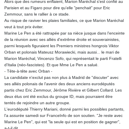
Alors que des rumeurs enflaient, Marion Maréchal s'est confié au
Parisien et au Figaro pour dire qu'elle "penchait" pour Eric
Zemmour, sans le rallier à ce stade.
Au risque de raviver les plaies familiales, ce que Marion Maréchal
veut à tout prix éviter.
Marine Le Pen a été rattrapée par sa nièce jusque dans l'enceinte
de la réunion avec ses alliés d'extrême droite et souverainistes,
parmi lesquels figuraient les Premiers ministres hongrois Viktor
Orban et polonais Mateusz Morawiecki, mais aussi... le mari de
Marion Maréchal, Vincenzo Sofo, qui représentait le parti Fratelli
d'Italia (néo-fascistes). Et que Mme Le Pen a salué.
- Tête-à-tête avec Orban -
La candidate n'exclut pas non plus à Madrid de "discuter" avec
ses alliés polonais de l'avenir des deux anciens eurodéputés
partis chez Eric Zemmour, Jérôme Rivière et Gilbert Collard. Les
deux élus ont été exclus du groupe ID, mais pourraient être
tentés de rejoindre un autre groupe.
L'eurodéputé Thierry Mariani, donné parmi les possibles partants,
l'a assurée samedi sur FranceInfo de son soutien. "Je reste avec
Marine Le Pen", qui est "la seule qui est en position de gagner",
a-t-il dit.