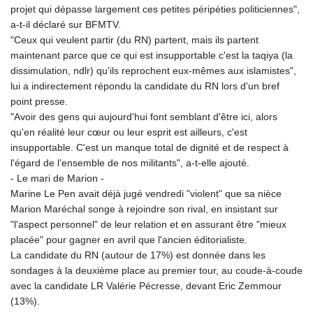
projet qui dépasse largement ces petites péripéties politiciennes",
a-t-il déclaré sur BFMTV.
"Ceux qui veulent partir (du RN) partent, mais ils partent
maintenant parce que ce qui est insupportable c'est la taqiya (la
dissimulation, ndlr) qu'ils reprochent eux-mêmes aux islamistes",
lui a indirectement répondu la candidate du RN lors d'un bref
point presse.
"Avoir des gens qui aujourd'hui font semblant d'être ici, alors
qu'en réalité leur cœur ou leur esprit est ailleurs, c'est
insupportable. C'est un manque total de dignité et de respect à
l'égard de l’ensemble de nos militants", a-t-elle ajouté.
- Le mari de Marion -
Marine Le Pen avait déjà jugé vendredi "violent" que sa nièce
Marion Maréchal songe à rejoindre son rival, en insistant sur
"l'aspect personnel" de leur relation et en assurant être "mieux
placée" pour gagner en avril que l'ancien éditorialiste.
La candidate du RN (autour de 17%) est donnée dans les
sondages à la deuxième place au premier tour, au coude-à-coude
avec la candidate LR Valérie Pécresse, devant Eric Zemmour
(13%).