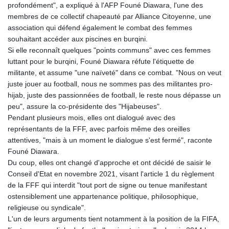
profondément", a expliqué à l'AFP Founé Diawara, l'une des
membres de ce collectif chapeauté par Alliance Citoyenne, une
association qui défend également le combat des femmes
souhaitant accéder aux piscines en burqini.
Si elle reconnaît quelques "points communs" avec ces femmes
luttant pour le burqini, Founé Diawara réfute l'étiquette de
militante, et assume "une naïveté" dans ce combat. "Nous on veut
juste jouer au football, nous ne sommes pas des militantes pro-
hijab, juste des passionnées de football, le reste nous dépasse un
peu", assure la co-présidente des "Hijabeuses".
Pendant plusieurs mois, elles ont dialogué avec des
représentants de la FFF, avec parfois même des oreilles
attentives, "mais à un moment le dialogue s'est fermé", raconte
Founé Diawara.
Du coup, elles ont changé d'approche et ont décidé de saisir le
Conseil d'Etat en novembre 2021, visant l'article 1 du règlement
de la FFF qui interdit "tout port de signe ou tenue manifestant
ostensiblement une appartenance politique, philosophique,
religieuse ou syndicale".
L'un de leurs arguments tient notamment à la position de la FIFA,