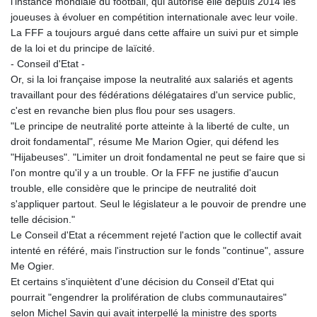
l'instance mondiale du football, qui autorise elle depuis 2014 les
joueuses à évoluer en compétition internationale avec leur voile.
La FFF a toujours argué dans cette affaire un suivi pur et simple
de la loi et du principe de laïcité.
- Conseil d'Etat -
Or, si la loi française impose la neutralité aux salariés et agents
travaillant pour des fédérations délégataires d'un service public,
c'est en revanche bien plus flou pour ses usagers.
"Le principe de neutralité porte atteinte à la liberté de culte, un
droit fondamental", résume Me Marion Ogier, qui défend les
"Hijabeuses". "Limiter un droit fondamental ne peut se faire que si
l'on montre qu'il y a un trouble. Or la FFF ne justifie d'aucun
trouble, elle considère que le principe de neutralité doit
s'appliquer partout. Seul le législateur a le pouvoir de prendre une
telle décision."
Le Conseil d'Etat a récemment rejeté l'action que le collectif avait
intenté en référé, mais l'instruction sur le fonds "continue", assure
Me Ogier.
Et certains s'inquiètent d'une décision du Conseil d'Etat qui
pourrait "engendrer la prolifération de clubs communautaires"
selon Michel Savin qui avait interpellé la ministre des sports