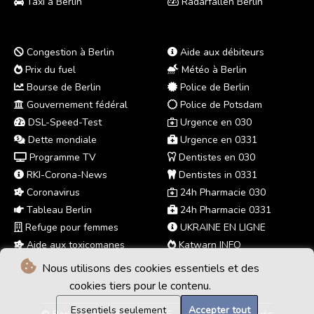
Taxi à Berlin
Radarfallen Berlin
Congestion à Berlin
Aide aux débiteurs
Prix du fuel
Météo à Berlin
Bourse de Berlin
Police de Berlin
Gouvernement fédéral
Police de Potsdam
DSL-Speed-Test
Urgence en 030
Dette mondiale
Urgence en 0331
Programme TV
Dentistes en 030
RKI-Corona-News
Dentistes in 0331
Coronavirus
24h Pharmacie 030
Tableau Berlin
24h Pharmacie 0331
Refuge pour femmes
UKRAINE EN LIGNE
Aide aux toxicomanes
Katwarn INFO
Nous utilisons des cookies essentiels et des
cookies tiers pour le contenu.
Essentiels seulement
Accepter tout