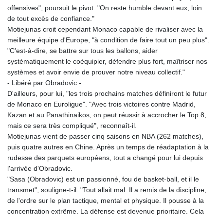
offensives", poursuit le pivot. "On reste humble devant eux, loin
de tout excès de confiance."
Motiejunas croit cependant Monaco capable de rivaliser avec la
meilleure équipe d'Europe, "à condition de faire tout un peu plus".
"C'est-à-dire, se battre sur tous les ballons, aider
systématiquement le coéquipier, défendre plus fort, maîtriser nos
systèmes et avoir envie de prouver notre niveau collectif."
- Libéré par Obradovic -
D'ailleurs, pour lui, "les trois prochains matches définiront le futur
de Monaco en Euroligue". "Avec trois victoires contre Madrid,
Kazan et au Panathinaikos, on peut réussir à accrocher le Top 8,
mais ce sera très compliqué", reconnaît-il.
Motiejunas vient de passer cinq saisons en NBA (262 matches),
puis quatre autres en Chine. Après un temps de réadaptation à la
rudesse des parquets européens, tout a changé pour lui depuis
l'arrivée d'Obradovic.
"Sasa (Obradovic) est un passionné, fou de basket-ball, et il le
transmet", souligne-t-il. "Tout allait mal. Il a remis de la discipline,
de l'ordre sur le plan tactique, mental et physique. Il pousse à la
concentration extrême. La défense est devenue prioritaire. Cela