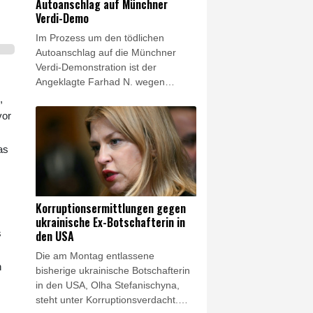
Autoanschlag auf Münchner
Energiewende einschließlich der
Verdi-Demo
Abkehr von fossilen Brennstoffen.
Im Prozess um den tödlichen
Autoanschlag auf die Münchner
Verdi-Demonstration ist der
Angeklagte Farhad N. wegen
Mordes und versuchten Mordes zu
,
lebenslanger Haft verurteilt worden.
vor
Das Oberlandesgericht der
bayerischen Landeshauptstadt
as
stellte bei dem aus Afghanistan
stammenden 25-Jährigen am
Donnerstag außerdem die
besondere Schwere der Schuld fest.
Korruptionsermittlungen gegen
ukrainische Ex-Botschafterin in
s
den USA
Die am Montag entlassene
n
bisherige ukrainische Botschafterin
in den USA, Olha Stefanischyna,
steht unter Korruptionsverdacht.