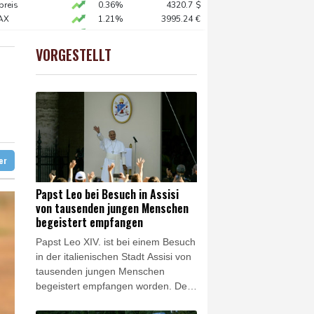
preis
0.36%
4320.7
$
AX
1.21%
3995.24
€
räche mit der Unicredit
X
0.1%
32459.11
€
em Objekt dauert an
X
0.2%
18590.72
€
VORGESTELLT
USD
-0.08%
1.1546
$
ande wechselt zu Real Madrid
ter
Papst Leo bei Besuch in Assisi
von tausenden jungen Menschen
begeistert empfangen
Papst Leo XIV. ist bei einem Besuch
in der italienischen Stadt Assisi von
tausenden jungen Menschen
begeistert empfangen worden. Der
Pontifex hielt am Donnerstag in der