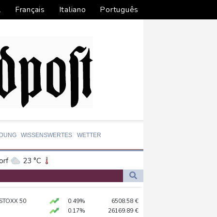
l
Français
Italiano
Português
LDUNG
WISSENSWERTES
WETTER
orf
23 °C
Dortmund
22 °C
3 °C
Flensburg
22 °C
sunken
 STOXX 50
0.49%
6508.58
€
33 °C
 begeistert empfangen
0.17%
26169.89
€