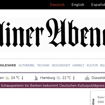
Deutsch
English
Españo
OULEVARD
AUTOMOBIL
TECHNIK
GESUNDHEIT
UMWELT
KULTUR
BI
en
24 °C
Hamburg
22 °C
Düsseld
Potsdam
26 °C
Leipzig
28 °C
Schauspielerin Iris Berben bekommt Deutschen Kulturpolitikpreis
ln
22 °C
Kiel
22 °C
Bremen
2
Passagierverkehr an deutschen Flughäfen im ersten Halbjahr ge
Euro
tgart
27 °C
Dresden
29 °C
Wien
Papst Leo bei Besuch in Assisi von tausenden jungen Menschen
Börse
DAX