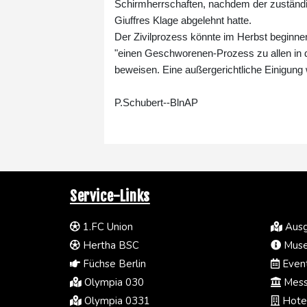
Schirmherrschaften, nachdem der zuständi
Giuffres Klage abgelehnt hatte.
Der Zivilprozess könnte im Herbst beginne
"einen Geschworenen-Prozess zu allen in 
beweisen. Eine außergerichtliche Einigung 
P.Schubert--BlnAP
Service-Links
1.FC Union
Ausg
Hertha BSC
Muse
Füchse Berlin
Event
Olympia 030
Mess
Olympia 0331
Hotel