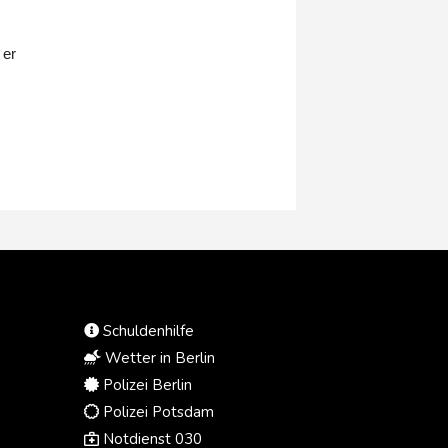
Gegen die 40-Jährige wurden
Ermittlungen wegen des Verdachts
der "illegalen Bereicherung" im
 er
Umfang von umgerechnet 270.000
Euro eingeleitet, wie die ukrainische
Antikorruptionsbehörde Nabu am
Donnerstag im Onlinedienst
Telegram erklärte. Demnach geht
es um von Stefanischyna nicht bei
den Finanzbehörden angegebene
Luxus-Immobilien und andere
Vermögenswerte, deren Wert das
offiziell gemeldete Einkommen der
entlassenen Diplomatin übersteige.
Schuldenhilfe
Wetter in Berlin
Polizei Berlin
Polizei Potsdam
Notdienst 030