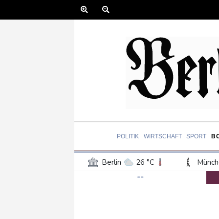
POLITIK
WIRTSCHAFT
SPORT
B
Berlin
26 °C
Münch
--
Frankfurt am Main
27 °C
Hannover
23 °C
Kö
Rostock
24 °C
Stut