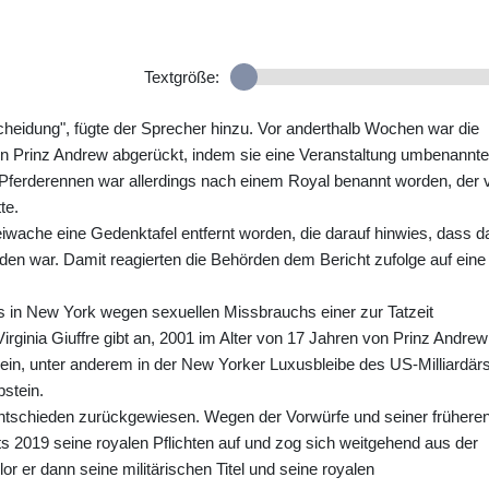
Textgröße:
cheidung", fügte der Sprecher hinzu. Vor anderthalb Wochen war die
n Prinz Andrew abgerückt, indem sie eine Veranstaltung umbenannte
 Pferderennen war allerdings nach einem Royal benannt worden, der 
te.
iwache eine Gedenktafel entfernt worden, die darauf hinwies, dass d
n war. Damit reagierten die Behörden dem Bericht zufolge auf eine
ss in New York wegen sexuellen Missbrauchs einer zur Tatzeit
irginia Giuffre gibt an, 2001 im Alter von 17 Jahren von Prinz Andrew
in, unter anderem in der New Yorker Luxusbleibe des US-Milliardär
pstein.
entschieden zurückgewiesen. Wegen der Vorwürfe und seiner frühere
its 2019 seine royalen Pflichten auf und zog sich weitgehend aus der
or er dann seine militärischen Titel und seine royalen