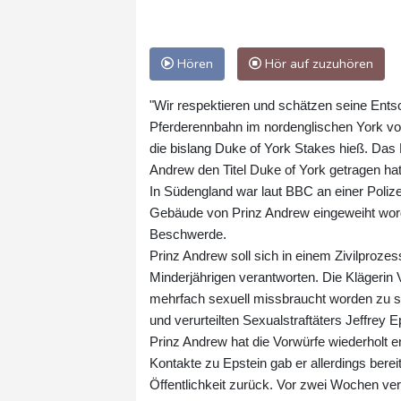
Hören
Hör auf zuzuhören
"Wir respektieren und schätzen seine Ents
Pferderennbahn im nordenglischen York vo
die bislang Duke of York Stakes hieß. Das
Andrew den Titel Duke of York getragen hat
In Südengland war laut BBC an einer Polize
Gebäude von Prinz Andrew eingeweiht worde
Beschwerde.
Prinz Andrew soll sich in einem Zivilproze
Minderjährigen verantworten. Die Klägerin V
mehrfach sexuell missbraucht worden zu se
und verurteilten Sexualstraftäters Jeffrey E
Prinz Andrew hat die Vorwürfe wiederholt 
Kontakte zu Epstein gab er allerdings bere
Öffentlichkeit zurück. Vor zwei Wochen verl