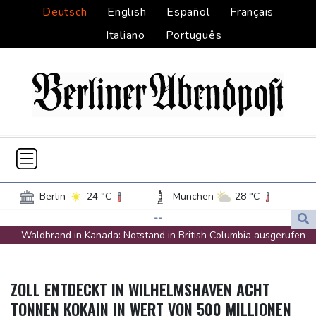
Deutsch
English
Español
Français
Italiano
Português
Berlin
24 °C
München
28 °C
Hamburg
22 °C
Düsseldorf
24 °C
--
Waldbrand in Kanada: Notstand in British Columbia ausgerufen -
Frankfurt am Main
27 °C
20.000 Menschen evakuiert
Potsdam
23 °C
Leipzig
26 °C
Dobrindt will Forschung zur Drohensicherheit in Deutschland
Dortmund
26 °C
Hannover
23 °C
ZOLL ENTDECKT IN WILHELMSHAVEN ACHT
ausbauen
Köln
26 °C
Kiel
23 °C
TONNEN KOKAIN IN WERT VON 500 MILLIONEN
Iran bekräftigt harte Haltung in Streit um Straße von Hormus
Bremen
24 °C
Flensburg
24 °C