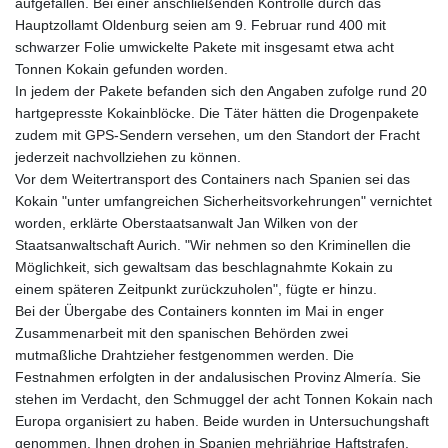
aufgefallen. Bei einer anschließenden Kontrolle durch das
Hauptzollamt Oldenburg seien am 9. Februar rund 400 mit
schwarzer Folie umwickelte Pakete mit insgesamt etwa acht
Tonnen Kokain gefunden worden.
In jedem der Pakete befanden sich den Angaben zufolge rund 20
hartgepresste Kokainblöcke. Die Täter hätten die Drogenpakete
zudem mit GPS-Sendern versehen, um den Standort der Fracht
jederzeit nachvollziehen zu können.
Vor dem Weitertransport des Containers nach Spanien sei das
Kokain "unter umfangreichen Sicherheitsvorkehrungen" vernichtet
worden, erklärte Oberstaatsanwalt Jan Wilken von der
Staatsanwaltschaft Aurich. "Wir nehmen so den Kriminellen die
Möglichkeit, sich gewaltsam das beschlagnahmte Kokain zu
einem späteren Zeitpunkt zurückzuholen", fügte er hinzu.
Bei der Übergabe des Containers konnten im Mai in enger
Zusammenarbeit mit den spanischen Behörden zwei
mutmaßliche Drahtzieher festgenommen werden. Die
Festnahmen erfolgten in der andalusischen Provinz Almería. Sie
stehen im Verdacht, den Schmuggel der acht Tonnen Kokain nach
Europa organisiert zu haben. Beide wurden in Untersuchungshaft
genommen. Ihnen drohen in Spanien mehrjährige Haftstrafen.