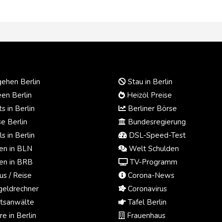
ehen Berlin
Stau in Berlin
en Berlin
Heizöl Preise
s in Berlin
Berliner Börse
e Berlin
Bundesregierung
s in Berlin
DSL-Speed-Test
n in BLN
Welt Schulden
n in BRB
TV-Programm
us / Reise
Corona-News
eldrechner
Coronavirus
tsanwälte
Tafel Berlin
e in Berlin
Frauenhaus