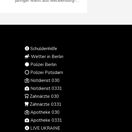
jähriger Mann aus Mecklenburg-
Vorpommern dauerhaft in die
Psychiatrie. Das Landgericht
Schwerin ordnete die Unterbringung
am vergangenen Freitag an, wie ein
Gerichtssprecher am Donnerstag
mitteilte.
Schuldenhilfe
Wetter in Berlin
Polizei Berlin
Polizei Potsdam
Notdienst 030
Notdienst 0331
Zahnärzte 030
Zahnärzte 0331
Apotheke 030
Apotheke 0331
LIVE UKRAINE