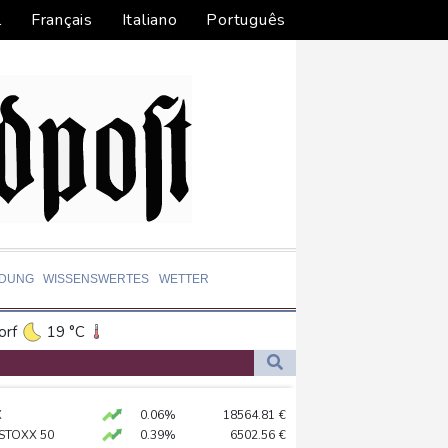
l
Français
Italiano
Português
LDUNG
WISSENSWERTES
WETTER
orf
19 °C
Dortmund
18 °C
7 °C
Flensburg
14 °C
ündigt Vergeltung an
X
0.06%
18564.81
€
26 °C
 STOXX 50
0.39%
6502.56
€