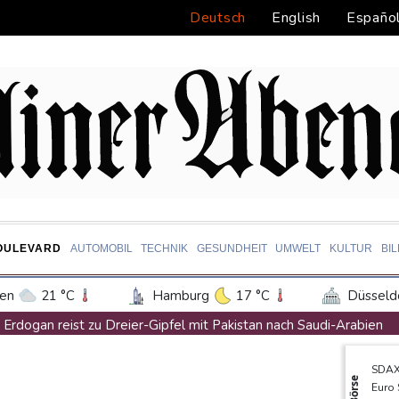
Deutsch
English
Españo
OULEVARD
AUTOMOBIL
TECHNIK
GESUNDHEIT
UMWELT
KULTUR
BI
en
21 °C
Hamburg
17 °C
Düsseld
Potsdam
21 °C
Leipzig
21 °C
Erdogan reist zu Dreier-Gipfel mit Pakistan nach Saudi-Arabien
ln
19 °C
Kiel
17 °C
Bremen
1
58 Soldaten im Jemen bei Huthi-Angriffen getötet - Regierung k
SDA
tgart
21 °C
Dresden
23 °C
Wien
UEFA hält an FIFA-Boykott fest - CAF hält zu Infantino
Börse
Euro