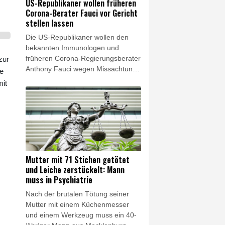
US-Republikaner wollen früheren
Verkehr gesperrt.
Corona-Berater Fauci vor Gericht
stellen lassen
Die US-Republikaner wollen den
bekannten Immunologen und
früheren Corona-Regierungsberater
zur
Anthony Fauci wegen Missachtung
te
des Kongresses vor Gericht stellen
it
lassen. Ein Ausschuss des von den
Republikanern von US-Präsident
Donald Trump kontrollierten Senats
stimmte am Donnerstag für ein
entsprechendes Vorgehen.
Mutter mit 71 Stichen getötet
und Leiche zerstückelt: Mann
muss in Psychiatrie
Nach der brutalen Tötung seiner
Mutter mit einem Küchenmesser
und einem Werkzeug muss ein 40-