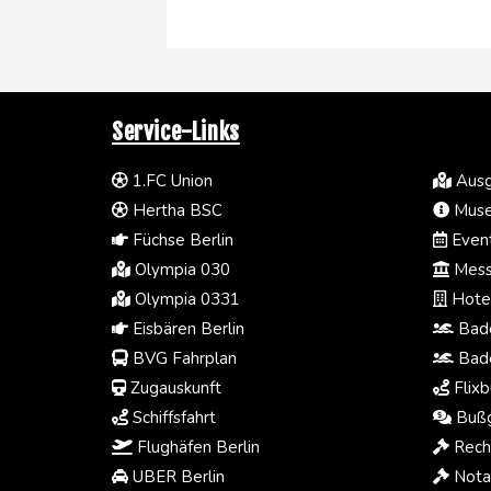
Service-Links
1.FC Union
Ausg
Hertha BSC
Muse
Füchse Berlin
Event
Olympia 030
Mess
Olympia 0331
Hotel
Eisbären Berlin
Bade
BVG Fahrplan
Bade
Zugauskunft
Flixb
Schiffsfahrt
Bußg
Flughäfen Berlin
Rech
UBER Berlin
Notar