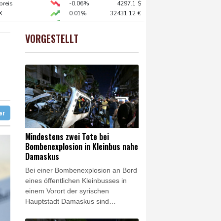
digt Vergeltung an
preis
-0.06%
4297.1
$
X
0.01%
32431.12
€
amaskus
AX
1.36%
4000.99
€
0.05%
26140.13
€
VORGESTELLT
USD
-0.25%
1.1526
$
diert
hne in Leipzig
ag gebrochen
ter
Mindestens zwei Tote bei
Bombenexplosion in Kleinbus nahe
Damaskus
Bei einer Bombenexplosion an Bord
eines öffentlichen Kleinbusses in
einem Vorort der syrischen
Hauptstadt Damaskus sind
mindestens zwei Menschen getötet