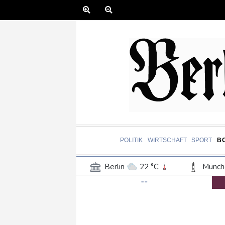
POLITIK
WIRTSCHAFT
SPORT
B
Berlin
22 °C
Münch
--
Frankfurt am Main
21 °C
Hannover
20 °C
Kö
Rostock
17 °C
Stut