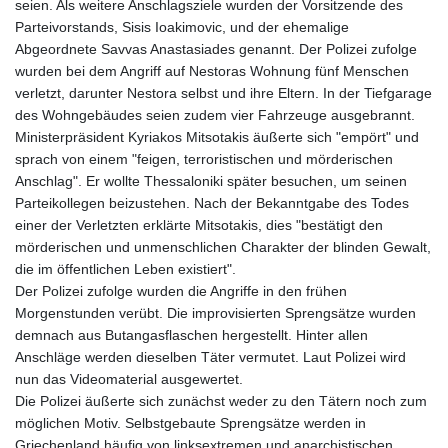
seien. Als weitere Anschlagsziele wurden der Vorsitzende des
Parteivorstands, Sisis Ioakimovic, und der ehemalige
Abgeordnete Savvas Anastasiades genannt. Der Polizei zufolge
wurden bei dem Angriff auf Nestoras Wohnung fünf Menschen
verletzt, darunter Nestora selbst und ihre Eltern. In der Tiefgarage
des Wohngebäudes seien zudem vier Fahrzeuge ausgebrannt.
Ministerpräsident Kyriakos Mitsotakis äußerte sich "empört" und
sprach von einem "feigen, terroristischen und mörderischen
Anschlag". Er wollte Thessaloniki später besuchen, um seinen
Parteikollegen beizustehen. Nach der Bekanntgabe des Todes
einer der Verletzten erklärte Mitsotakis, dies "bestätigt den
mörderischen und unmenschlichen Charakter der blinden Gewalt,
die im öffentlichen Leben existiert".
Der Polizei zufolge wurden die Angriffe in den frühen
Morgenstunden verübt. Die improvisierten Sprengsätze wurden
demnach aus Butangasflaschen hergestellt. Hinter allen
Anschläge werden dieselben Täter vermutet. Laut Polizei wird
nun das Videomaterial ausgewertet.
Die Polizei äußerte sich zunächst weder zu den Tätern noch zum
möglichen Motiv. Selbstgebaute Sprengsätze werden in
Griechenland häufig von linksextremen und anarchistischen