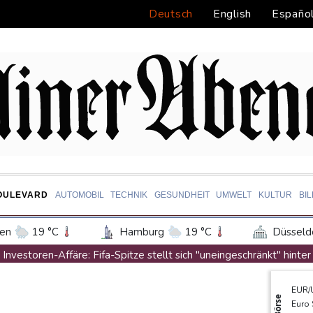
Deutsch
English
Españo
OULEVARD
AUTOMOBIL
TECHNIK
GESUNDHEIT
UMWELT
KULTUR
BI
en
19 °C
Hamburg
19 °C
Düsseld
Potsdam
20 °C
Leipzig
22 °C
Investoren-Affäre: Fifa-Spitze stellt sich "uneingeschränkt" hinter
ln
21 °C
Kiel
19 °C
Bremen
2
Steinmeier-Nachfolge: Özdemir spricht sich für eine Frau aus
EUR/
tgart
21 °C
Dresden
23 °C
Wien
Wissenschaftler bestätigen: Schrottteil von SpaceX-Rakete auf
Börse
Euro