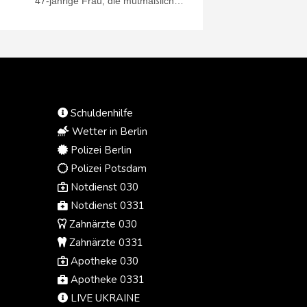
47-jährige Frau, die mutmaßlich
psychische Probleme hat, wurde
festgenommen. Wie Zeugen der
Nachrichtenagentur AFP am
Mittwoch sagten, war die
Verdächtige obdachlos. Der
Stichwaffenangriff ereignete sich in
Covent Garden, einem bei Touristen
Schuldenhilfe
beliebten Viertel der britischen
Hauptstadt. Die Polizei
Wetter in Berlin
beschlagnahmte am Tatort eine
Polizei Berlin
Schere.
Polizei Potsdam
Notdienst 030
Notdienst 0331
Zahnärzte 030
Zahnärzte 0331
Apotheke 030
Apotheke 0331
LIVE UKRAINE