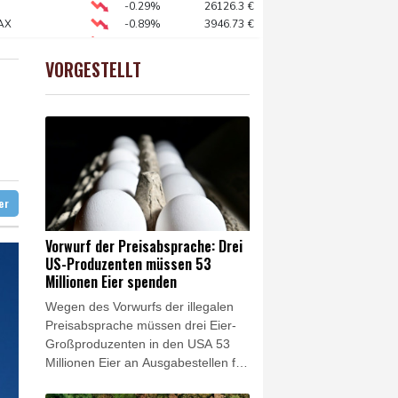
 und dann doch gestorben
-0.29%
26126.3
€
AX
-0.89%
3946.73
€
liche Gegenmaßnahmen
X
-0.46%
18553.91
€
X
-0.41%
32426.33
€
VORGESTELLT
preis
0.88%
4343.4
$
chutz
zter
artplatzsaison: Zverev scheitert in Montréal
ter
Vorwurf der Preisabsprache: Drei
US-Produzenten müssen 53
Millionen Eier spenden
Wegen des Vorwurfs der illegalen
Preisabsprache müssen drei Eier-
Großproduzenten in den USA 53
Millionen Eier an Ausgabestellen für
kostenlose Lebensmittel spenden.