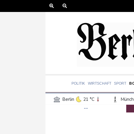
POLITIK
WIRTSCHAFT
SPORT
B
Berlin
21 °C
Münch
--
Frankfurt am Main
24 °C
Hannover
21 °C
Kö
Rostock
19 °C
Stut