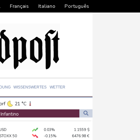
l
Français
Italiano
Português
LDUNG
WISSENSWERTES
WETTER
orf
21 °C
Dortmund
20 °C
 Infantino
1 °C
Flensburg
16 °C
USD
0.03%
1.1559
$
26 °C
 Mond eingeschlagen
 STOXX 50
-0.15%
6476.98
€