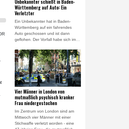
Unbekannter schießt in Baden-
solche Gefahrenlagen häufiger
Württemberg auf Auto: Ein
auftreten.
Verletzter
Ein Unbekannter hat in Baden-
Württemberg auf ein fahrendes
Auto geschossen und ist dann
NDR
geflohen. Der Vorfall habe sich im in
der Nähe von Reutlingen gelegenen
Ort Eningen ereignet, teilte am
Mittwochabend die Polizei mit.
r
Ersten Ermittlungen zufolge sei ein
39-Jähriger mit seinem mit drei
Personen besetzten Mercedes
unterwegs gewesen, als plötzlich
t
ein maskierter Mann vor das Auto
Vier Männer in London von
gesprungen "und wohl zielgerichtet
r
mutmaßlich psychisch kranker
mindestens einen Schuss auf den
Frau niedergestochen
Wagen abgegeben" habe.
Im Zentrum von London sind am
Mittwoch vier Männer mit einer
Stichwaffe verletzt worden - eine