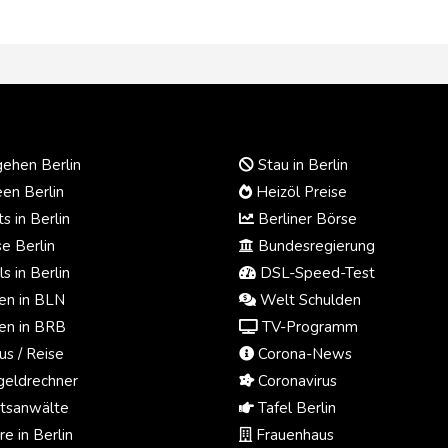
ehen Berlin
Stau in Berlin
en Berlin
Heizöl Preise
s in Berlin
Berliner Börse
e Berlin
Bundesregierung
s in Berlin
DSL-Speed-Test
n in BLN
Welt Schulden
n in BRB
TV-Programm
us / Reise
Corona-News
eldrechner
Coronavirus
tsanwälte
Tafel Berlin
e in Berlin
Frauenhaus