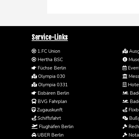
Service-Links
1.FC Union
Ausg
Hertha BSC
Muse
Füchse Berlin
Event
Olympia 030
Mess
Olympia 0331
Hotel
Eisbären Berlin
Bade
BVG Fahrplan
Bade
Zugauskunft
Flixb
Schiffsfahrt
Bußg
Flughäfen Berlin
Rech
UBER Berlin
Notar