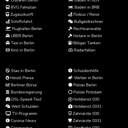
Eisbären Berlin
Baden in BLN
BVG Fahrplan
Baden in BRB
Zugauskunft
Flixbus / Reise
Schiffsfahrt
Bußgeldrechner
Flughäfen Berlin
Rechtsanwälte
UBER Berlin
Notare in Berlin
Taxi in Berlin
Billiger Tanken
Kino in Berlin
Radarfallen
Stau in Berlin
Schuldenhilfe
Heizöl Preise
Wetter in Berlin
Berliner Börse
Polizei Berlin
Bundesregierung
Polizei Potsdam
DSL-Speed-Test
Notdienst 030
Welt Schulden
Notdienst 0331
TV-Programm
Zahnärzte 030
Corona-News
Zahnärzte 0331
Coronavirus
Apotheke 030