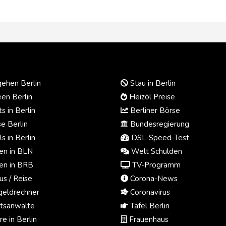
ehen Berlin
Stau in Berlin
en Berlin
Heizöl Preise
s in Berlin
Berliner Börse
e Berlin
Bundesregierung
s in Berlin
DSL-Speed-Test
n in BLN
Welt Schulden
n in BRB
TV-Programm
us / Reise
Corona-News
eldrechner
Coronavirus
tsanwälte
Tafel Berlin
e in Berlin
Frauenhaus