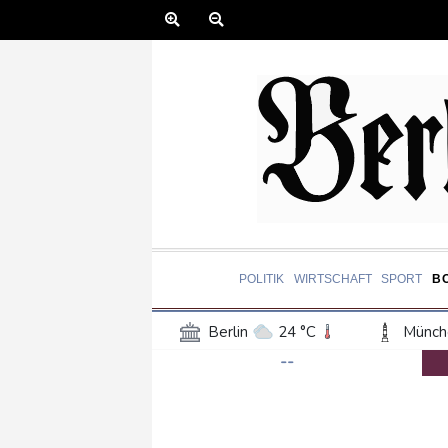
POLITIK
WIRTSCHAFT
SPORT
B
Berlin
24 °C
Münch
--
Frankfurt am Main
24 °C
Hannover
22 °C
Kö
Rostock
21 °C
Stut