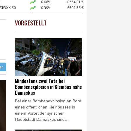
X
0.06%
18564.81
€
 STOXX 50
0.39%
6502.56
€
preis
-0.04%
4303.5
$
diert
AX
1.36%
4000.99
€
VORGESTELLT
USD
-0.28%
1.1523
$
hne in Leipzig
ag gebrochen
eur Benchetrit bekannt
ter
Mindestens zwei Tote bei
Bombenexplosion in Kleinbus nahe
Damaskus
Bei einer Bombenexplosion an Bord
eines öffentlichen Kleinbusses in
einem Vorort der syrischen
Hauptstadt Damaskus sind
mindestens zwei Menschen getötet