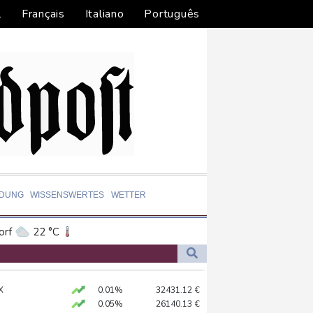
l
Français
Italiano
Português
LDUNG
WISSENSWERTES
WETTER
orf
22 °C
Dortmund
21 °C
8 °C
Flensburg
15 °C
digt Vergeltung an
X
0.01%
32431.12
€
33 °C
amaskus
0.05%
26140.13
€