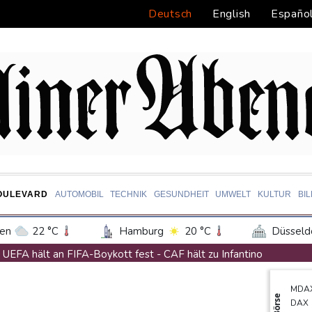
Deutsch
English
Españo
OULEVARD
AUTOMOBIL
TECHNIK
GESUNDHEIT
UMWELT
KULTUR
BI
en
22 °C
Hamburg
20 °C
Düsseld
Potsdam
23 °C
Leipzig
23 °C
UEFA hält an FIFA-Boykott fest - CAF hält zu Infantino
ln
22 °C
Kiel
18 °C
Bremen
1
Jemen: 38 Soldaten bei Huthi-Angriffen getötet - Regierung kün
MDA
tgart
25 °C
Dresden
26 °C
Wien
Mindestens zwei Tote bei Bombenexplosion in Kleinbus nahe D
Börse
DAX