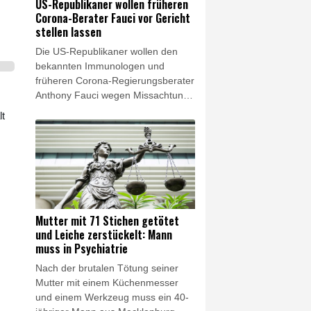
US-Republikaner wollen früheren
Verkehr gesperrt.
Corona-Berater Fauci vor Gericht
stellen lassen
Die US-Republikaner wollen den
bekannten Immunologen und
früheren Corona-Regierungsberater
Anthony Fauci wegen Missachtung
des Kongresses vor Gericht stellen
lt
lassen. Ein Ausschuss des von den
Republikanern von US-Präsident
Donald Trump kontrollierten Senats
stimmte am Donnerstag für ein
entsprechendes Vorgehen.
Mutter mit 71 Stichen getötet
und Leiche zerstückelt: Mann
muss in Psychiatrie
Nach der brutalen Tötung seiner
Mutter mit einem Küchenmesser
und einem Werkzeug muss ein 40-