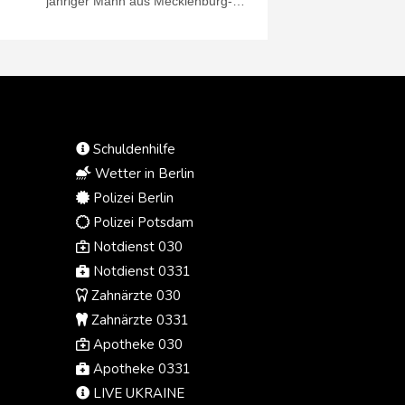
jähriger Mann aus Mecklenburg-
Vorpommern dauerhaft in die
Psychiatrie. Das Landgericht
Schwerin ordnete die Unterbringung
am vergangenen Freitag an, wie ein
Gerichtssprecher am Donnerstag
mitteilte.
Schuldenhilfe
Wetter in Berlin
Polizei Berlin
Polizei Potsdam
Notdienst 030
Notdienst 0331
Zahnärzte 030
Zahnärzte 0331
Apotheke 030
Apotheke 0331
LIVE UKRAINE