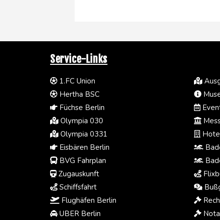
Service-Links
1.FC Union
Ausg
Hertha BSC
Muse
Füchse Berlin
Event
Olympia 030
Mess
Olympia 0331
Hotel
Eisbären Berlin
Bade
BVG Fahrplan
Bade
Zugauskunft
Flixb
Schiffsfahrt
Bußg
Flughäfen Berlin
Rech
UBER Berlin
Notar