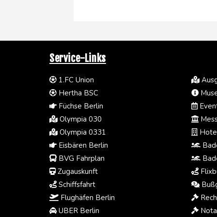
Service-Links
1.FC Union
Ausg
Hertha BSC
Muse
Füchse Berlin
Event
Olympia 030
Mess
Olympia 0331
Hotel
Eisbären Berlin
Bade
BVG Fahrplan
Bade
Zugauskunft
Flixb
Schiffsfahrt
Bußg
Flughäfen Berlin
Rech
UBER Berlin
Notar