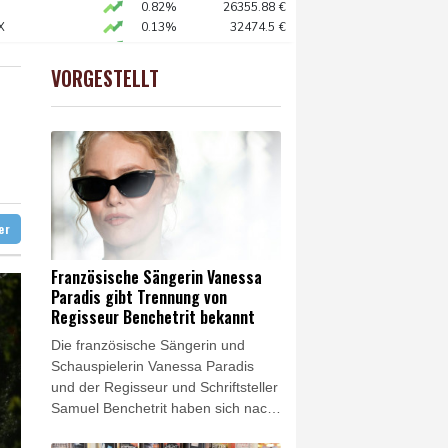
-Krieg Verteidigungsabkommen
0.82%
26355.88
€
X
0.13%
32474.5
€
 Kerpen - Festnahme
X
0.61%
18678.91
€
 SUV-Markt
 STOXX 50
0.41%
6529.56
€
VORGESTELLT
USD
0.35%
1.1565
$
o zu Merz-Rücktritt
en
zig
ittelt wegen Sabotage
ter
Französische Sängerin Vanessa
Paradis gibt Trennung von
Regisseur Benchetrit bekannt
Die französische Sängerin und
Schauspielerin Vanessa Paradis
und der Regisseur und Schriftsteller
Samuel Benchetrit haben sich nach
fast zehn Jahren Beziehung