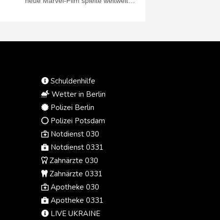
neue Marvel-Film spielte weltweit
928 Millionen Dollar (rund 805
Millionen Euro) ein, darunter 355
Millionen Dollar allein in
Nordamerika, wie am Sonntag
(Ortszeit) veröffentlichte
Schätzungen zeigten. Nur ein
weiterer Film hatte laut der Online-
Schuldenhilfe
Datenbank Box Office Mojo ein
noch besseres Kinodebüt: Der
Wetter in Berlin
Marvel-Streifen "Avengers:
Polizei Berlin
Endgame" spielte 2019 am
Polizei Potsdam
Wochenende seines weltweiten
Notdienst 030
Kinostarts 1,2 Milliarden Dollar ein.
Notdienst 0331
Zahnärzte 030
Zahnärzte 0331
Apotheke 030
Apotheke 0331
LIVE UKRAINE