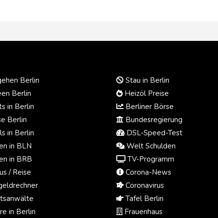
ehen Berlin
Stau in Berlin
en Berlin
Heizöl Preise
s in Berlin
Berliner Börse
e Berlin
Bundesregierung
s in Berlin
DSL-Speed-Test
n in BLN
Welt Schulden
n in BRB
TV-Programm
us / Reise
Corona-News
eldrechner
Coronavirus
tsanwälte
Tafel Berlin
e in Berlin
Frauenhaus