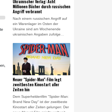
Ukrainischer Verlag: Acht
schon gedruckt worden:
Millionen Bücher durch russischen
'Schweinwerfer'."
Angriff verbrannt
Nach einem russischen Angriff auf
ein Warenlager im Osten der
Ukraine sind am Wochenende
te
ukrainischen Angaben zufolge
Millionen Bücher verbrannt. "Mehr
als acht Millionen Bücher wurden in
dem Feuer zerstört, darunter
Lehrbücher für Kinder", teilte der
Verlag Ranok am Montag in
ben,
Onlinenetzwerken mit. Es handele
sich um "den größten Verlust in der
ukrainischen Buchinfrastruktur" seit
Neuer "Spider-Man"-Film legt
Beginn des russischen
zweitbesten Kinostart aller
Angriffskriegs im Februar 2022.
Zeiten hin
Dem Superheldenfilm "Spider-Man:
Brand New Day" ist der zweitbeste
Kinostart aller Zeiten gelungen: Der