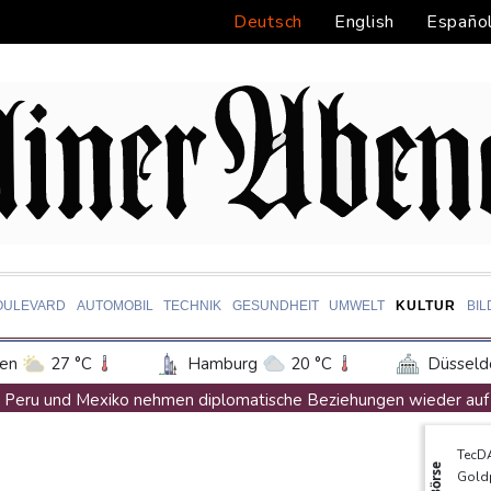
Deutsch
English
Españo
OULEVARD
AUTOMOBIL
TECHNIK
GESUNDHEIT
UMWELT
KULTUR
BI
en
27 °C
Hamburg
20 °C
Düsseld
Potsdam
21 °C
Leipzig
24 °C
Peru und Mexiko nehmen diplomatische Beziehungen wieder auf
ln
23 °C
Kiel
18 °C
Bremen
2
"Steile Lernkurve": Kretschmann lobt Amtsführung von Merz
TecD
tgart
28 °C
Dresden
27 °C
Wien
US-Unternehmen bauen im Juli Arbeitsplätze ab
Börse
Gold