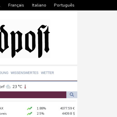
l
Français
Italiano
Português
LDUNG
WISSENSWERTES
WETTER
orf
23 °C
Dortmund
22 °C
0 °C
Flensburg
18 °C
AX
1.88%
4077.59
€
31 °C
preis
2.5%
4409.8
$