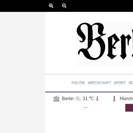
POLITIK
WIRTSCHAFT
SPORT
B
Berlin
21 °C
Münch
--
Frankfurt am Main
27 °C
Hannover
21 °C
Kö
Rostock
21 °C
Stut