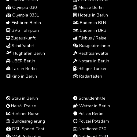
Olympia 030
Messe Berlin
Olympia 0331
Hotels in Berlin
Eisbären Berlin
Baden in BLN
BVG Fahrplan
Baden in BRB
Zugauskunft
Flixbus / Reise
Schiffsfahrt
Bußgeldrechner
Flughäfen Berlin
Rechtsanwälte
UBER Berlin
Notare in Berlin
Taxi in Berlin
Billiger Tanken
Kino in Berlin
Radarfallen
Stau in Berlin
Schuldenhilfe
Heizöl Preise
Wetter in Berlin
Berliner Börse
Polizei Berlin
Bundesregierung
Polizei Potsdam
DSL-Speed-Test
Notdienst 030
Welt Schulden
Notdienst 0331