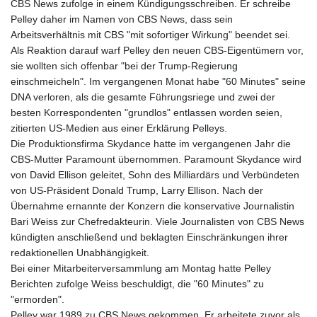
CBS News zufolge in einem Kündigungsschreiben. Er schreibe
Pelley daher im Namen von CBS News, dass sein
Arbeitsverhältnis mit CBS "mit sofortiger Wirkung" beendet sei.
Als Reaktion darauf warf Pelley den neuen CBS-Eigentümern vor,
sie wollten sich offenbar "bei der Trump-Regierung
einschmeicheln". Im vergangenen Monat habe "60 Minutes" seine
DNA verloren, als die gesamte Führungsriege und zwei der
besten Korrespondenten "grundlos" entlassen worden seien,
zitierten US-Medien aus einer Erklärung Pelleys.
Die Produktionsfirma Skydance hatte im vergangenen Jahr die
CBS-Mutter Paramount übernommen. Paramount Skydance wird
von David Ellison geleitet, Sohn des Milliardärs und Verbündeten
von US-Präsident Donald Trump, Larry Ellison. Nach der
Übernahme ernannte der Konzern die konservative Journalistin
Bari Weiss zur Chefredakteurin. Viele Journalisten von CBS News
kündigten anschließend und beklagten Einschränkungen ihrer
redaktionellen Unabhängigkeit.
Bei einer Mitarbeiterversammlung am Montag hatte Pelley
Berichten zufolge Weiss beschuldigt, die "60 Minutes" zu
"ermorden".
Pelley war 1989 zu CBS News gekommen. Er arbeitete zuvor als