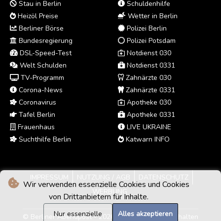
Stau in Berlin
Schuldenhilfe
Heizöl Preise
Wetter in Berlin
Berliner Börse
Polizei Berlin
Bundesregierung
Polizei Potsdam
DSL-Speed-Test
Notdienst 030
Welt Schulden
Notdienst 0331
TV-Programm
Zahnärzte 030
Corona-News
Zahnärzte 0331
Coronavirus
Apotheke 030
Tafel Berlin
Apotheke 0331
Frauenhaus
LIVE UKRAINE
Suchthilfe Berlin
Katwarn INFO
IMPRESSUM
NUTZUNG / AGB
DATENSCHUTZ
Wir verwenden essenzielle Cookies und Cookies
WERBUNG
von Drittanbietern für Inhalte.
Nur essenzielle
Alles akzeptieren
© Berliner Abendpost - 2026 - Alle Rechte vorbehalten