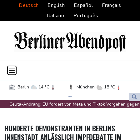
Deutsch
English
Español
Français
Italiano
Português
Berlin
14 °C
München
18 °C
Hamburg
12 °C
Düsseldorf
16 °C
--
Ceuta-Andrang: EU fordert von Meta und Tiktok Vorgehen gegen
Frankfurt am Main
19 °C
Falschinformationen
Potsdam
15 °C
Leipzig
14 °C
Rechter Hardliner De la Espriella als Kolumbiens Präsident
Dortmund
14 °C
Hannover
16 °C
HUNDERTE DEMONSTRANTEN IN BERLINS
vereidigt
Köln
16 °C
Kiel
12 °C
INNENSTADT ANLÄSSLICH IMPFDEBATTE IM
Infantino erhält Unterstützung aus Südamerika
Bremen
12 °C
Flensburg
12 °C