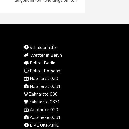
aufgenommen - allerdings ohne
Oppositionsführerin und
Friedensnobelpreisträgerin María
Corina Machado. Am Ende der
ersten Sitzung am Donnerstag
(Ortszeit) teilten beide Seiten in
Onlinediensten mit, sie würden eine
"politische, friedliche, demokratische
Schuldenhilfe
und verfassungsgemäße Lösung"
anstreben. Die Delegation der
Wetter in Berlin
Opposition wird von der lange im
Polizei Berlin
Exil lebenden Ex-Abgeordneten
Polizei Potsdam
Dinorah Figuera angeführt.
Notdienst 030
Notdienst 0331
Zahnärzte 030
Zahnärzte 0331
Apotheke 030
Apotheke 0331
LIVE UKRAINE