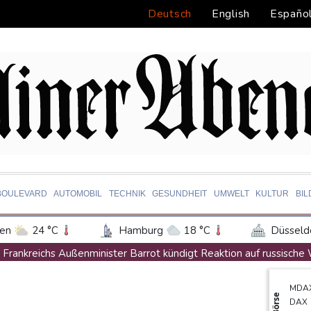
Deutsch
English
Españo
BOULEVARD
AUTOMOBIL
TECHNIK
GESUNDHEIT
UMWELT
KULTUR
BI
en
24 °C
Hamburg
18 °C
Düsseld
Potsdam
21 °C
Leipzig
23 °C
Frankreichs Außenminister Barrot kündigt Reaktion auf russisch
ln
21 °C
Kiel
18 °C
Bremen
2
Ein Viertel der Reisenden in Deutschland lässt sich Ziele von der
MDA
tgart
27 °C
Dresden
25 °C
Wien
Norwegens Fußball-Verband fordert Infantinos Rücktritt
Börse
DAX