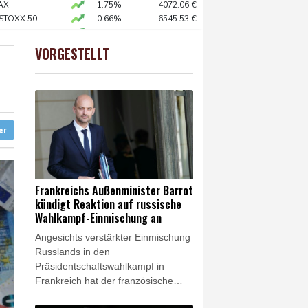
ft für Lina E.
AX
1.75%
4072.06
€
 STOXX 50
0.66%
6545.53
€
X
0.65%
18686.08
€
abien eingetroffen
preis
1.82%
4379.5
$
VORGESTELLT
USD
0.04%
1.153
$
rdstand bei Exporten
hem Tief
stehen
ter
Frankreichs Außenminister Barrot
kündigt Reaktion auf russische
Wahlkampf-Einmischung an
Angesichts verstärkter Einmischung
Russlands in den
Präsidentschaftswahlkampf in
Frankreich hat der französische
Außenminister Jean-Noël Barrot