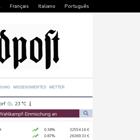
l
Français
Italiano
Português
LDUNG
WISSENSWERTES
WETTER
orf
23 °C
Dortmund
20 °C
e Wahlkampf-Einmischung an
0 °C
Flensburg
19 °C
 KI vorschlagen
X
0.38%
32554.16
€
29 °C
0.87%
26369.33
€