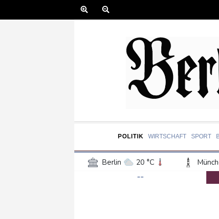
POLITIK
WIRTSCHAFT
SPORT
Berlin
20 °C
Münch
--
Frankfurt am Main
25 °C
Hannover
20 °C
Kö
Rostock
20 °C
Stut