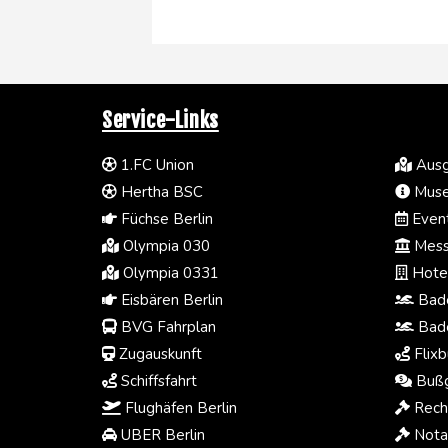
Service-Links
1.FC Union
Ausg
Hertha BSC
Muse
Füchse Berlin
Event
Olympia 030
Mess
Olympia 0331
Hotel
Eisbären Berlin
Bade
BVG Fahrplan
Bade
Zugauskunft
Flixb
Schiffsfahrt
Bußg
Flughäfen Berlin
Rech
UBER Berlin
Notar