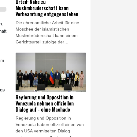
Urteil: Nähe zu
Regierungs- und Armeekreisen mit
Muslimbruderschaft kann
dem saudiarabischen Kronprinzen
Verbeamtung entgegenstehen
Mohammed bin Salman und dem
Die ehrenamtliche Arbeit für eine
pakistanischen Regierungschef
n.
Moschee der islamistischen
Shebaz Sharif einen
haft
Muslimbrüderschaft kann einem
Verteidigungspakt schließen.
Gerichtsurteil zufolge der
Übernahme in das
Beamtenverhältnis entgegenstehen.
 am
Das entschied das
Verwaltungsgericht Karlsruhe und
wies damit die Klage einer
Mitarbeiterin der städtischen
Ausländerbehörde ab, wie das
ngs
Gericht am Freitag in der baden-
Regierung und Opposition in
württembergischen Stadt mitteilte.
Venezuela nehmen offiziellen
Dialog auf - ohne Machado
Regierung und Opposition in
Venezuela haben offiziell einen von
den USA vermittelten Dialog