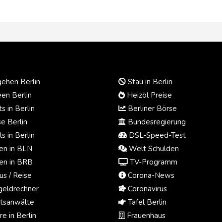
ehen Berlin
Stau in Berlin
en Berlin
Heizöl Preise
s in Berlin
Berliner Börse
e Berlin
Bundesregierung
s in Berlin
DSL-Speed-Test
n in BLN
Welt Schulden
n in BRB
TV-Programm
us / Reise
Corona-News
eldrechner
Coronavirus
tsanwälte
Tafel Berlin
e in Berlin
Frauenhaus