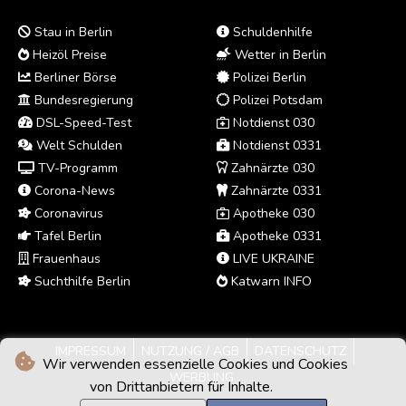
Stau in Berlin
Schuldenhilfe
Heizöl Preise
Wetter in Berlin
Berliner Börse
Polizei Berlin
Bundesregierung
Polizei Potsdam
DSL-Speed-Test
Notdienst 030
Welt Schulden
Notdienst 0331
TV-Programm
Zahnärzte 030
Corona-News
Zahnärzte 0331
Coronavirus
Apotheke 030
Tafel Berlin
Apotheke 0331
Frauenhaus
LIVE UKRAINE
Suchthilfe Berlin
Katwarn INFO
IMPRESSUM
NUTZUNG / AGB
DATENSCHUTZ
Wir verwenden essenzielle Cookies und Cookies
WERBUNG
von Drittanbietern für Inhalte.