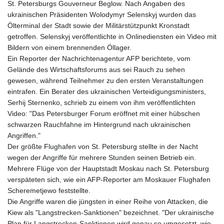
St. Petersburgs Gouverneur Beglow. Nach Angaben des
ukrainischen Präsidenten Wolodymyr Selenskyj wurden das
Ölterminal der Stadt sowie der Militärstützpunkt Kronstadt
getroffen. Selenskyj veröffentlichte in Onlinediensten ein Video mit
Bildern von einem brennenden Öllager.
Ein Reporter der Nachrichtenagentur AFP berichtete, vom
Gelände des Wirtschaftsforums aus sei Rauch zu sehen
gewesen, während Teilnehmer zu den ersten Veranstaltungen
eintrafen. Ein Berater des ukrainischen Verteidigungsministers,
Serhij Sternenko, schrieb zu einem von ihm veröffentlichten
Video: "Das Petersburger Forum eröffnet mit einer hübschen
schwarzen Rauchfahne im Hintergrund nach ukrainischen
Angriffen."
Der größte Flughafen von St. Petersburg stellte in der Nacht
wegen der Angriffe für mehrere Stunden seinen Betrieb ein.
Mehrere Flüge von der Hauptstadt Moskau nach St. Petersburg
verspäteten sich, wie ein AFP-Reporter am Moskauer Flughafen
Scheremetjewo feststellte.
Die Angriffe waren die jüngsten in einer Reihe von Attacken, die
Kiew als "Langstrecken-Sanktionen" bezeichnet. "Der ukrainische
Plan für Langstrecken-Sanktionen wird genau so umgesetzt, wie