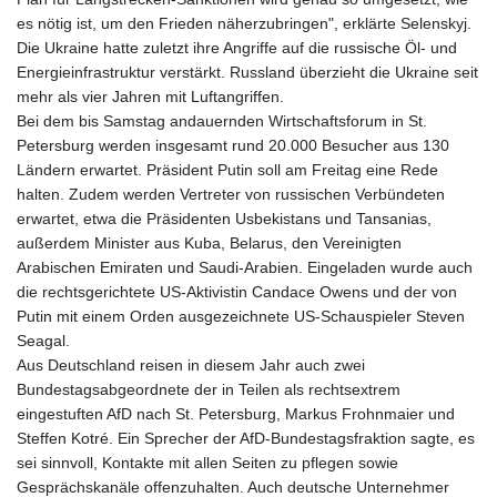
es nötig ist, um den Frieden näherzubringen", erklärte Selenskyj.
Die Ukraine hatte zuletzt ihre Angriffe auf die russische Öl- und
Energieinfrastruktur verstärkt. Russland überzieht die Ukraine seit
mehr als vier Jahren mit Luftangriffen.
Bei dem bis Samstag andauernden Wirtschaftsforum in St.
Petersburg werden insgesamt rund 20.000 Besucher aus 130
Ländern erwartet. Präsident Putin soll am Freitag eine Rede
halten. Zudem werden Vertreter von russischen Verbündeten
erwartet, etwa die Präsidenten Usbekistans und Tansanias,
außerdem Minister aus Kuba, Belarus, den Vereinigten
Arabischen Emiraten und Saudi-Arabien. Eingeladen wurde auch
die rechtsgerichtete US-Aktivistin Candace Owens und der von
Putin mit einem Orden ausgezeichnete US-Schauspieler Steven
Seagal.
Aus Deutschland reisen in diesem Jahr auch zwei
Bundestagsabgeordnete der in Teilen als rechtsextrem
eingestuften AfD nach St. Petersburg, Markus Frohnmaier und
Steffen Kotré. Ein Sprecher der AfD-Bundestagsfraktion sagte, es
sei sinnvoll, Kontakte mit allen Seiten zu pflegen sowie
Gesprächskanäle offenzuhalten. Auch deutsche Unternehmer