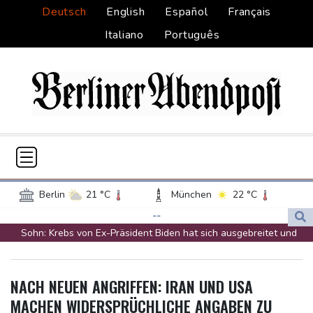
Deutsch
English
Español
Français
Italiano
Português
Berlin
21 °C
München
22 °C
Hamburg
17 °C
Düsseldorf
22 °C
--
Sohn: Krebs von Ex-Präsident Biden hat sich ausgebreitet und
Frankfurt am Main
22 °C
Metastasen gebildet
Potsdam
17 °C
Leipzig
20 °C
Iran stellt harte Bedingungen für Öffnung der Straße von
Dortmund
22 °C
Hannover
21 °C
NACH NEUEN ANGRIFFEN: IRAN UND USA
Hormus
Köln
21 °C
Kiel
18 °C
MACHEN WIDERSPRÜCHLICHE ANGABEN ZU
Trauerflor und Schweigeminute: Inter Miami trauert mit Messi
Bremen
19 °C
Flensburg
18 °C