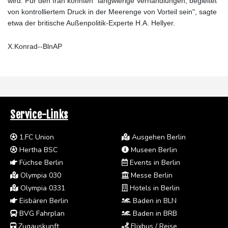
wird. Für den Iran könnten "langwierige Verhandlungen, begleitet
von kontrolliertem Druck in der Meerenge von Vorteil sein", sagte
etwa der britische Außenpolitik-Experte H.A. Hellyer.
X.Konrad--BlnAP
Service-Links
1.FC Union
Ausgehen Berlin
Hertha BSC
Museen Berlin
Füchse Berlin
Events in Berlin
Olympia 030
Messe Berlin
Olympia 0331
Hotels in Berlin
Eisbären Berlin
Baden in BLN
BVG Fahrplan
Baden in BRB
Zugauskunft
Flixbus / Reise