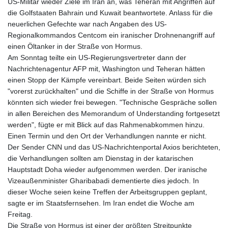
US-Militär wieder Ziele im Iran an, was Teheran mit Angriffen auf
die Golfstaaten Bahrain und Kuwait beantwortete. Anlass für die
neuerlichen Gefechte war nach Angaben des US-
Regionalkommandos Centcom ein iranischer Drohnenangriff auf
einen Öltanker in der Straße von Hormus.
Am Sonntag teilte ein US-Regierungsvertreter dann der
Nachrichtenagentur AFP mit, Washington und Teheran hätten
einen Stopp der Kämpfe vereinbart. Beide Seiten würden sich
"vorerst zurückhalten" und die Schiffe in der Straße von Hormus
könnten sich wieder frei bewegen. "Technische Gespräche sollen
in allen Bereichen des Memorandum of Understanding fortgesetzt
werden", fügte er mit Blick auf das Rahmenabkommen hinzu.
Einen Termin und den Ort der Verhandlungen nannte er nicht.
Der Sender CNN und das US-Nachrichtenportal Axios berichteten,
die Verhandlungen sollten am Dienstag in der katarischen
Hauptstadt Doha wieder aufgenommen werden. Der iranische
Vizeaußenminister Gharibabadi dementierte dies jedoch. In
dieser Woche seien keine Treffen der Arbeitsgruppen geplant,
sagte er im Staatsfernsehen. Im Iran endet die Woche am
Freitag.
Die Straße von Hormus ist einer der größten Streitpunkte