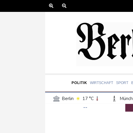
POLITIK
WIRTSCHAFT
SPORT
Berlin
17 °C
Münch
--
Frankfurt am Main
16 °C
Hannover
17 °C
Kö
Rostock
18 °C
Stut