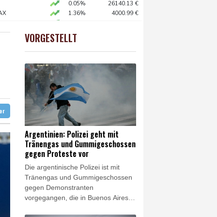
t und getötet
0.05%
26140.13
€
AX
1.36%
4000.99
€
freiem Fuß
X
0.06%
18564.81
€
X
0.01%
32431.12
€
VORGESTELLT
 STOXX 50
0.39%
6502.56
€
lionen Dollar zahlen
egen Proteste vor
ter
Argentinien: Polizei geht mit
Tränengas und Gummigeschossen
gegen Proteste vor
Die argentinische Polizei ist mit
Tränengas und Gummigeschossen
gegen Demonstranten
vorgegangen, die in Buenos Aires
gegen einen umstrittenen