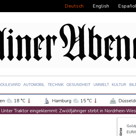
Deutsch
English
Españo
BOULEVARD
AUTOMOBIL
TECHNIK
GESUNDHEIT
UMWELT
KULTUR
BI
en
18 °C
Hamburg
15 °C
Düsseld
Potsdam
17 °C
Leipzig
18 °C
Unter Traktor eingeklemmt: Zwölfjähriger stirbt in Nordrhein-Wes
ln
16 °C
Kiel
16 °C
Bremen
1
Sri Lanka setzt nach Unruhen in Gefängnis Soldaten ein
Gold
tgart
18 °C
Dresden
20 °C
Wien
Zuwächse in der Autobranche: Industrieproduktion legt im Juni lei
Börse
EUR/