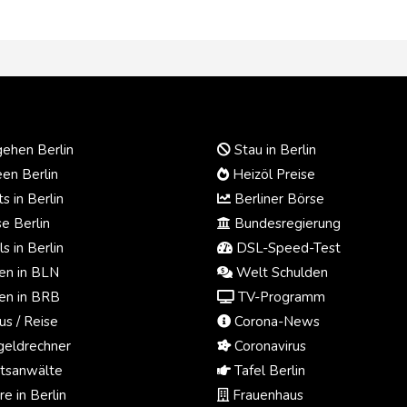
ehen Berlin
Stau in Berlin
en Berlin
Heizöl Preise
s in Berlin
Berliner Börse
e Berlin
Bundesregierung
s in Berlin
DSL-Speed-Test
n in BLN
Welt Schulden
n in BRB
TV-Programm
us / Reise
Corona-News
eldrechner
Coronavirus
tsanwälte
Tafel Berlin
e in Berlin
Frauenhaus