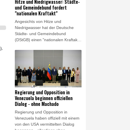
Hitze und Niedrigwasser: Städte-
scharf und warfen der Regierung
und Gemeindebund fordert
vor, zentrale klimapolitische
"nationalen Kraftakt"
Instrumente sogar abzuschwächen.
Angesichts von Hitze und
Niedrigwasser hat der Deutsche
Städte- und Gemeindebund
(DStGB) einen "nationalen Kraftakt
für die Wasserversorgung und die
).
Klimaanpassung" in den Kommunen
gefordert. "Bereits jetzt ist die Hälfte
aller Landkreise und kreisfreien
Städte in Deutschland von akutem
oder strukturellem
Grundwasserstress betroffen",
sagte Präsident Ralph Spiegler der
Regierung und Opposition in
"Rheinischen Post"
Venezuela beginnen offiziellen
(Freitagsausgabe). Deutschland
Dialog - ohne Machado
müsse Wasser daher "künftig als
Regierung und Opposition in
strategische Ressource begreifen".
Venezuela haben offiziell mit einem
von den USA vermittelten Dialog