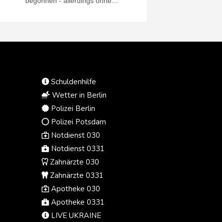
begonnen - allerdings ohne
Friedensnobelpreisträgerin María
Corina Machado. Bei den
Gesprächen solle es um die
Stärkung der Demokratie und die
Garantie politischer Rechte gehen,
hieß es am Donnerstag beim
Zusammentreffen beider Seiten.
Schuldenhilfe
Zudem solle gemeinsam über das
weitere Vorgehen nach dem
Wetter in Berlin
schweren Doppel-Erdbeben gehen,
Polizei Berlin
bei dem Ende Juni mehr als 6000
Polizei Potsdam
Menschen getötet wurden.
Notdienst 030
Notdienst 0331
Zahnärzte 030
Zahnärzte 0331
Apotheke 030
Apotheke 0331
LIVE UKRAINE