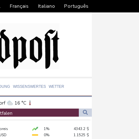
l
Français
Italiano
Português
LDUNG
WISSENSWERTES
WETTER
orf
16 °C
Dortmund
16 °C
tfalen
6 °C
Flensburg
15 °C
preis
1%
4343.2
$
23 °C
cht zu
USD
0%
1.1525
$