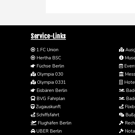
Service-Links
1.FC Union
Ausg
Hertha BSC
Muse
Füchse Berlin
Event
Olympia 030
Mess
Olympia 0331
Hotel
Eisbären Berlin
Bade
BVG Fahrplan
Bade
Zugauskunft
Flixb
Schiffsfahrt
Bußg
Flughäfen Berlin
Rech
UBER Berlin
Notar