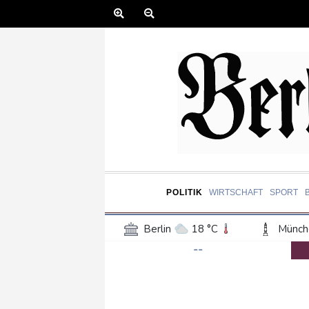
POLITIK
WIRTSCHAFT
SPORT
Berlin
18 °C
Münch
--
Frankfurt am Main
22 °C
Hannover
18 °C
Kö
Rostock
17 °C
Stut