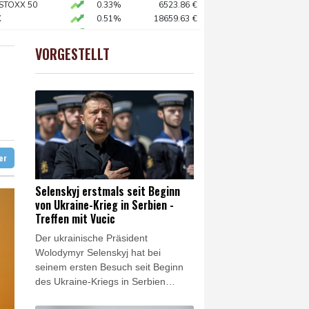
 STOXX 50
0.33%
6523.86
€
X
0.51%
18659.63
€
rdrhein-Westfalen
AX
1.67%
4068.78
€
n Ceuta
preis
2.31%
4401.3
$
VORGESTELLT
USD
0.32%
1.1562
$
 Jemen
t Berufung an
unterbrochen
ter
Selenskyj erstmals seit Beginn
von Ukraine-Krieg in Serbien -
Treffen mit Vucic
Der ukrainische Präsident
Wolodymyr Selenskyj hat bei
seinem ersten Besuch seit Beginn
des Ukraine-Kriegs in Serbien
seinen Amtskollegen Aleksandar