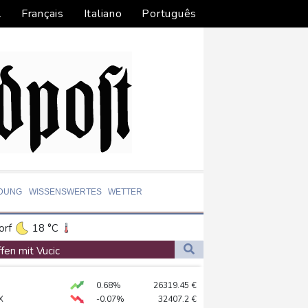
l
Français
Italiano
Português
LDUNG
WISSENSWERTES
WETTER
orf
18 °C
Dortmund
16 °C
fen mit Vucic
6 °C
Flensburg
14 °C
0.68%
26319.45
€
26 °C
X
-0.07%
32407.2
€