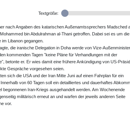
Textgröße:
hner nach Angaben des katarischen Außenamtssprechers Madsched a
 Mohammed bin Abdulrahman al-Thani getroffen. Dabei sei es um die
e im Libanon gegangen.
gte, die iranische Delegation in Doha werde von Vize-Außenministe
den kommenden Tagen "keine Pläne für Verhandlungen mit der
e", betonte er. Er wies damit eine frühere Ankündigung von US-Präsi
ekte Gespräche vorgesehen seien.
en sich die USA und der Iran Mitte Juni auf einen Fahrplan für ein
Innerhalb von 60 Tagen soll ein detailliertes und dauerhaftes Abkom
el begonnenen Iran-Kriegs ausgehandelt werden. Am Wochenende
genseitig militärisch erneut an und warfen der jeweils anderen Seite
he vor.