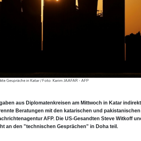
kte Gespräche in Katar / Foto: Karim JAAFAR - AFP
gaben aus Diplomatenkreisen am Mittwoch in Katar indirek
rennte Beratungen mit den katarischen und pakistanischen
 Nachrichtenagentur AFP. Die US-Gesandten Steve Witkoff un
 an den "technischen Gesprächen" in Doha teil.