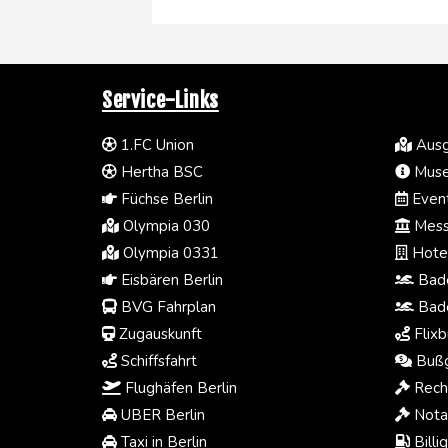
Service-Links
1.FC Union
Ausg
Hertha BSC
Muse
Füchse Berlin
Event
Olympia 030
Mess
Olympia 0331
Hotel
Eisbären Berlin
Bade
BVG Fahrplan
Bade
Zugauskunft
Flixb
Schiffsfahrt
Bußg
Flughäfen Berlin
Rech
UBER Berlin
Notar
Taxi in Berlin
Billi