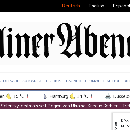
Deutsch
English
Españo
BOULEVARD
AUTOMOBIL
TECHNIK
GESUNDHEIT
UMWELT
KULTUR
BI
en
19 °C
Hamburg
14 °C
Düsseld
Potsdam
18 °C
Leipzig
17 °C
Selenskyj erstmals seit Beginn von Ukraine-Krieg in Serbien - Tref
ln
19 °C
Kiel
14 °C
Bremen
1
Auftakt-Misere gestoppt: Berlin gewinnt in Bochum
DAX
tgart
21 °C
Dresden
19 °C
Wien
Trump macht erneut Druck auf Zentralbank-Vorständin Cook
Börse
MDA