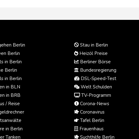
ehen Berlin
Stau in Berlin
en Berlin
Heizöl Preise
s in Berlin
Berliner Börse
e Berlin
Bundesregierung
s in Berlin
DSL-Speed-Test
n in BLN
Welt Schulden
n in BRB
TV-Programm
us / Reise
Corona-News
eldrechner
Coronavirus
tsanwälte
Tafel Berlin
e in Berlin
Frauenhaus
ger Tanken
Suchthilfe Berlin