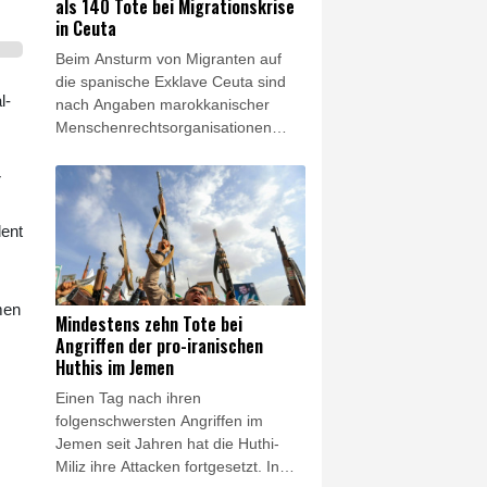
als 140 Tote bei Migrationskrise
worden.
in Ceuta
Beim Ansturm von Migranten auf
die spanische Exklave Ceuta sind
l-
nach Angaben marokkanischer
Menschenrechtsorganisationen
mehr als 140 Menschen ums Leben
gekommen. Die
r
Menschenrechtsgruppe AMDH und
eine Vereinigung in Europa
dent
ansässiger marokkanischer
Organisationen sprachen am
Freitag von mindestens 141 Toten.
men
Mindestens zehn Tote bei
Angriffen der pro-iranischen
Huthis im Jemen
Einen Tag nach ihren
folgenschwersten Angriffen im
Jemen seit Jahren hat die Huthi-
Miliz ihre Attacken fortgesetzt. In