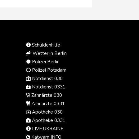
der strategisch wichtigen Provinz
Marib seien am Freitag acht
Soldaten aus dem Regierungslager
getötet worden, erfuhr die
Nachrichtenagentur AFP aus
jemenitischen Armeekreisen. Nach
Angaben von Jemens
Schuldenhilfe
Gesundheitsminister Kasim
Buhaibeh wurden in derselben
Wetter in Berlin
Provinz zudem mindestens zwei
Polizei Berlin
Zivilisten getötet und 14 weitere
Polizei Potsdam
verletzt. Die vom Iran unterstützten
Notdienst 030
Huthis bekannten sich zu den
Angriffen.
Notdienst 0331
Zahnärzte 030
Zahnärzte 0331
Apotheke 030
Apotheke 0331
LIVE UKRAINE
Katwarn INFO