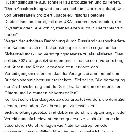
Rüstungsindustrie auf, schneller zu produzieren und zu liefern.
"Denn Abschreckung wird genauso sehr in Fabriken gebaut, wie
von Streitkräften projiziert", sagte er. Pistorius betonte,
Deutschland sei bereit, mit den USA zusammenzuarbeiten, um
"Systeme oder Teile von Systemen eben auch in Deutschland zu
bauen".
Wegen der erhöhten Bedrohung durch Russland verabschiedete
das Kabinett auch ein Eckpunktepapier, um die sogenannten
Sicherstellungs- und Versorgungsgesetze zu aktualisieren. Dies
soll bis 2027 umgesetzt werden und "eine bessere Vorbereitung
auf Krisen und Kriege" gewährleisten, erklärte das
Verteidigungsministerium, das die Vorlage zusammen mit dem
Bundesinnenministerium erarbeitete. Ziel sei es, "die Versorgung
der Zivilbevölkerung und der Streitkräfte mit den erforderlichen
Gütern und Leistungen sicherzustellen".
Konkret sollen Bundesgesetze überarbeitet werden, die dem Ziel
dienen, besondere Gefahrenlagen zu bewältigen.
Sicherstellungsgesetze sind dabei im Bündnis-, Spannungs- oder
Verteidigungsfall relevant, Vorsorgegesetze zusätzlich auch in
besonderen Gefahrenlagen wie Naturkatastrophen oder
schweren Unglücksfällen. Merz betonte, es sei wichtig, die