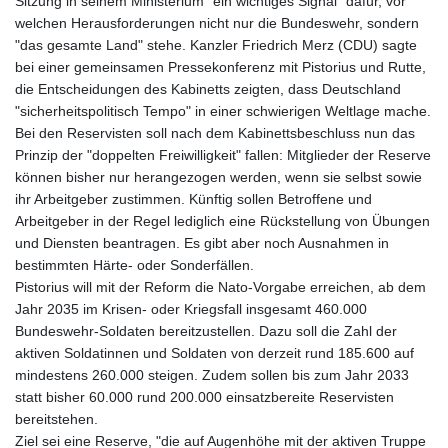
Sitzung in seinem Ministerium "ein wichtiges Signal" dafür, vor
welchen Herausforderungen nicht nur die Bundeswehr, sondern
"das gesamte Land" stehe. Kanzler Friedrich Merz (CDU) sagte
bei einer gemeinsamen Pressekonferenz mit Pistorius und Rutte,
die Entscheidungen des Kabinetts zeigten, dass Deutschland
"sicherheitspolitisch Tempo" in einer schwierigen Weltlage mache.
Bei den Reservisten soll nach dem Kabinettsbeschluss nun das
Prinzip der "doppelten Freiwilligkeit" fallen: Mitglieder der Reserve
können bisher nur herangezogen werden, wenn sie selbst sowie
ihr Arbeitgeber zustimmen. Künftig sollen Betroffene und
Arbeitgeber in der Regel lediglich eine Rückstellung von Übungen
und Diensten beantragen. Es gibt aber noch Ausnahmen in
bestimmten Härte- oder Sonderfällen.
Pistorius will mit der Reform die Nato-Vorgabe erreichen, ab dem
Jahr 2035 im Krisen- oder Kriegsfall insgesamt 460.000
Bundeswehr-Soldaten bereitzustellen. Dazu soll die Zahl der
aktiven Soldatinnen und Soldaten von derzeit rund 185.600 auf
mindestens 260.000 steigen. Zudem sollen bis zum Jahr 2033
statt bisher 60.000 rund 200.000 einsatzbereite Reservisten
bereitstehen.
Ziel sei eine Reserve, "die auf Augenhöhe mit der aktiven Truppe