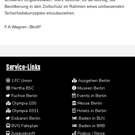
Bevölkerung in den Zivilschutz im Rahmen eines umfassenden
Sicherheitskonzeptes einzubeziehen.
F.A.Wagner--BlnAP
Service-Links
1.FC Union
Ausgehen Berlin
Hertha BSC
Museen Berlin
Füchse Berlin
Events in Berlin
Olympia 030
Messe Berlin
Olympia 0331
Hotels in Berlin
Eisbären Berlin
Baden in BLN
BVG Fahrplan
Baden in BRB
Zugauskunft
Flixbus / Reise