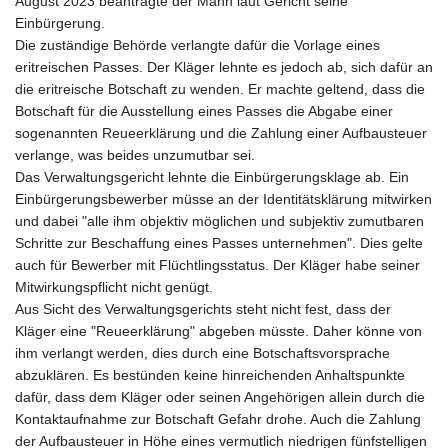
August 2023 beantragte der Mann laut Gericht seine
Einbürgerung.
Die zuständige Behörde verlangte dafür die Vorlage eines
eritreischen Passes. Der Kläger lehnte es jedoch ab, sich dafür an
die eritreische Botschaft zu wenden. Er machte geltend, dass die
Botschaft für die Ausstellung eines Passes die Abgabe einer
sogenannten Reueerklärung und die Zahlung einer Aufbausteuer
verlange, was beides unzumutbar sei.
Das Verwaltungsgericht lehnte die Einbürgerungsklage ab. Ein
Einbürgerungsbewerber müsse an der Identitätsklärung mitwirken
und dabei "alle ihm objektiv möglichen und subjektiv zumutbaren
Schritte zur Beschaffung eines Passes unternehmen". Dies gelte
auch für Bewerber mit Flüchtlingsstatus. Der Kläger habe seiner
Mitwirkungspflicht nicht genügt.
Aus Sicht des Verwaltungsgerichts steht nicht fest, dass der
Kläger eine "Reueerklärung" abgeben müsste. Daher könne von
ihm verlangt werden, dies durch eine Botschaftsvorsprache
abzuklären. Es bestünden keine hinreichenden Anhaltspunkte
dafür, dass dem Kläger oder seinen Angehörigen allein durch die
Kontaktaufnahme zur Botschaft Gefahr drohe. Auch die Zahlung
der Aufbausteuer in Höhe eines vermutlich niedrigen fünfstelligen