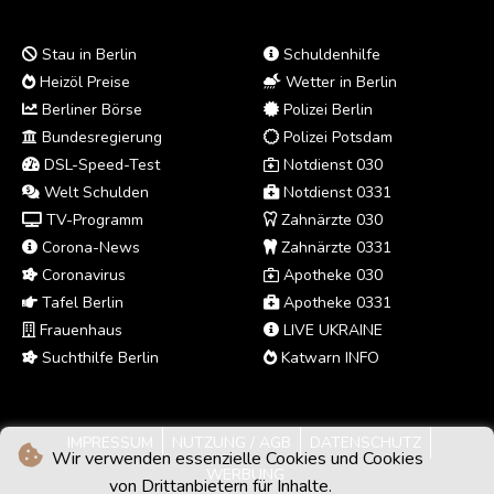
Stau in Berlin
Schuldenhilfe
Heizöl Preise
Wetter in Berlin
Berliner Börse
Polizei Berlin
Bundesregierung
Polizei Potsdam
DSL-Speed-Test
Notdienst 030
Welt Schulden
Notdienst 0331
TV-Programm
Zahnärzte 030
Corona-News
Zahnärzte 0331
Coronavirus
Apotheke 030
Tafel Berlin
Apotheke 0331
Frauenhaus
LIVE UKRAINE
Suchthilfe Berlin
Katwarn INFO
IMPRESSUM
NUTZUNG / AGB
DATENSCHUTZ
Wir verwenden essenzielle Cookies und Cookies
WERBUNG
von Drittanbietern für Inhalte.