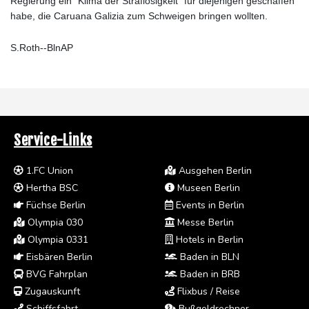
Regierung ein "Klima der Straflosigkeit" für diejenigen geschaffen
habe, die Caruana Galizia zum Schweigen bringen wollten.
S.Roth--BlnAP
Service-Links
1.FC Union
Ausgehen Berlin
Hertha BSC
Museen Berlin
Füchse Berlin
Events in Berlin
Olympia 030
Messe Berlin
Olympia 0331
Hotels in Berlin
Eisbären Berlin
Baden in BLN
BVG Fahrplan
Baden in BRB
Zugauskunft
Flixbus / Reise
Schiffsfahrt
Bußgeldrechner