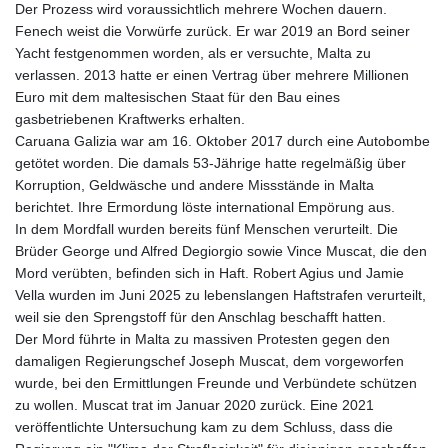
Der Prozess wird voraussichtlich mehrere Wochen dauern.
Fenech weist die Vorwürfe zurück. Er war 2019 an Bord seiner
Yacht festgenommen worden, als er versuchte, Malta zu
verlassen. 2013 hatte er einen Vertrag über mehrere Millionen
Euro mit dem maltesischen Staat für den Bau eines
gasbetriebenen Kraftwerks erhalten.
Caruana Galizia war am 16. Oktober 2017 durch eine Autobombe
getötet worden. Die damals 53-Jährige hatte regelmäßig über
Korruption, Geldwäsche und andere Missstände in Malta
berichtet. Ihre Ermordung löste international Empörung aus.
In dem Mordfall wurden bereits fünf Menschen verurteilt. Die
Brüder George und Alfred Degiorgio sowie Vince Muscat, die den
Mord verübten, befinden sich in Haft. Robert Agius und Jamie
Vella wurden im Juni 2025 zu lebenslangen Haftstrafen verurteilt,
weil sie den Sprengstoff für den Anschlag beschafft hatten.
Der Mord führte in Malta zu massiven Protesten gegen den
damaligen Regierungschef Joseph Muscat, dem vorgeworfen
wurde, bei den Ermittlungen Freunde und Verbündete schützen
zu wollen. Muscat trat im Januar 2020 zurück. Eine 2021
veröffentlichte Untersuchung kam zu dem Schluss, dass die