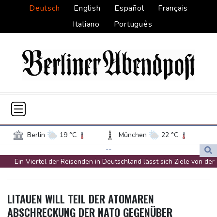
Deutsch
English
Español
Français
Italiano
Português
Berlin
19 °C
München
22 °C
Hamburg
18 °C
Düsseldorf
19 °C
--
Ein Viertel der Reisenden in Deutschland lässt sich Ziele von der
Frankfurt am Main
22 °C
KI vorschlagen
Potsdam
20 °C
Leipzig
21 °C
Norwegens Fußball-Verband fordert Infantinos Rücktritt
Dortmund
19 °C
Hannover
18 °C
LITAUEN WILL TEIL DER ATOMAREN
Verurteilte Linksextremistin: Bundesgerichtshof bestätigt
Köln
19 °C
Kiel
18 °C
ABSCHRECKUNG DER NATO GEGENÜBER
Beugehaft für Lina E.
Bremen
18 °C
Flensburg
16 °C