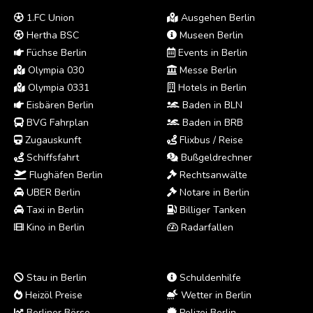
1.FC Union
Ausgehen Berlin
Hertha BSC
Museen Berlin
Füchse Berlin
Events in Berlin
Olympia 030
Messe Berlin
Olympia 0331
Hotels in Berlin
Eisbären Berlin
Baden in BLN
BVG Fahrplan
Baden in BRB
Zugauskunft
Flixbus / Reise
Schiffsfahrt
Bußgeldrechner
Flughäfen Berlin
Rechtsanwälte
UBER Berlin
Notare in Berlin
Taxi in Berlin
Billiger Tanken
Kino in Berlin
Radarfallen
Stau in Berlin
Schuldenhilfe
Heizöl Preise
Wetter in Berlin
Berliner Börse
Polizei Berlin