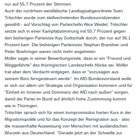
nur auf 55,7 Prozent der Stimmen.
Auch der nordrhein-westfälische Landtagsabgeordnete Sven
Tritschler wurde zum stellvertretenden Bundesvorsitzenden
gewählt - auf Vorschlag von Parteichefin Alice Weidel. Tritschler
setzte sich in einer Kampfabstimmung mit 50,7 Prozent gegen
den bisherigen Parteivize Kay Gottschalk durch, der nur auf 36,1
Prozent kam. Die bisherigen Parteivizes Stephan Brandner und
Peter Boehringer waren nicht mehr angetreten.
Möller sagte in seiner Bewerbungsrede, dass er ein "Freund und
Weggefährte" des thüringischen Landeschefs Höcke sei. Möller
trat aber dem Verdacht entgegen, dass er "sozusagen aus
seinem Büro ferngesteuert werde". Im AfD-Bundesvorstand wolle
er sich vor allem um Strategie und Organisation kümmern und für
"Einheit im Inneren und Dominanz der AfD nach außen" sorgen,
damit die Partei im Bund auf ähnlich hohe Zustimmung kommt
wie in Thüringen.
Tritschler sprach sich für einen kompromisslos harten Kurs in der
Migrationspolitik und für das Konzept der Remigration aus - also
die massenhafte Ausweisung von Menschen mit ausländischen
Wurzeln aus Deutschland. "Gerade jetzt an der Schwelle zur