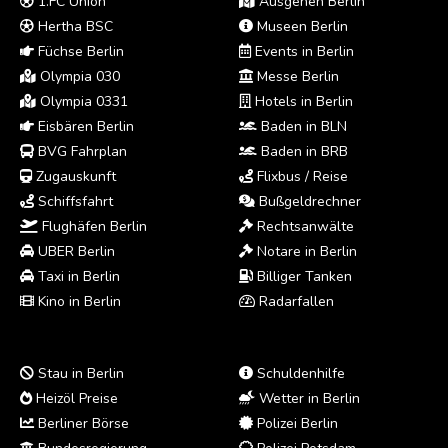
1.FC Union
Ausgehen Berlin
Hertha BSC
Museen Berlin
Füchse Berlin
Events in Berlin
Olympia 030
Messe Berlin
Olympia 0331
Hotels in Berlin
Eisbären Berlin
Baden in BLN
BVG Fahrplan
Baden in BRB
Zugauskunft
Flixbus / Reise
Schiffsfahrt
Bußgeldrechner
Flughäfen Berlin
Rechtsanwälte
UBER Berlin
Notare in Berlin
Taxi in Berlin
Billiger Tanken
Kino in Berlin
Radarfallen
Stau in Berlin
Schuldenhilfe
Heizöl Preise
Wetter in Berlin
Berliner Börse
Polizei Berlin