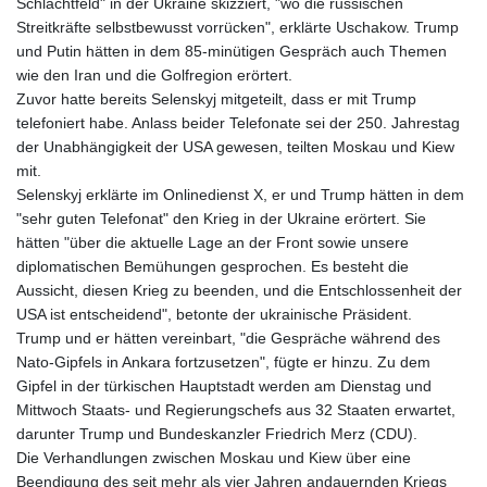
Schlachtfeld" in der Ukraine skizziert, "wo die russischen
Streitkräfte selbstbewusst vorrücken", erklärte Uschakow. Trump
und Putin hätten in dem 85-minütigen Gespräch auch Themen
wie den Iran und die Golfregion erörtert.
Zuvor hatte bereits Selenskyj mitgeteilt, dass er mit Trump
telefoniert habe. Anlass beider Telefonate sei der 250. Jahrestag
der Unabhängigkeit der USA gewesen, teilten Moskau und Kiew
mit.
Selenskyj erklärte im Onlinedienst X, er und Trump hätten in dem
"sehr guten Telefonat" den Krieg in der Ukraine erörtert. Sie
hätten "über die aktuelle Lage an der Front sowie unsere
diplomatischen Bemühungen gesprochen. Es besteht die
Aussicht, diesen Krieg zu beenden, und die Entschlossenheit der
USA ist entscheidend", betonte der ukrainische Präsident.
Trump und er hätten vereinbart, "die Gespräche während des
Nato-Gipfels in Ankara fortzusetzen", fügte er hinzu. Zu dem
Gipfel in der türkischen Hauptstadt werden am Dienstag und
Mittwoch Staats- und Regierungschefs aus 32 Staaten erwartet,
darunter Trump und Bundeskanzler Friedrich Merz (CDU).
Die Verhandlungen zwischen Moskau und Kiew über eine
Beendigung des seit mehr als vier Jahren andauernden Kriegs