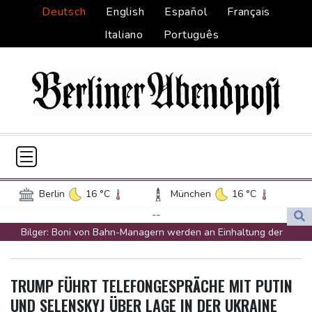
Deutsch
English
Español
Français
Italiano
Português
Berlin
16 °C
München
16 °C
Hamburg
15 °C
Düsseldorf
17 °C
--
Bilger: Boni von Bahn-Managern werden an Einhaltung der
Frankfurt am Main
19 °C
Vorgaben des Bundes geknüpft
Potsdam
17 °C
Leipzig
16 °C
FIFA stärkt Infantino - und holt zum Rundumschlag aus
Dortmund
18 °C
Hannover
16 °C
TRUMP FÜHRT TELEFONGESPRÄCHE MIT PUTIN
Torlos gegen Kaiserslautern: Stotterstart von Wolfsburg
Köln
18 °C
Kiel
15 °C
UND SELENSKYJ ÜBER LAGE IN DER UKRAINE
Ätna auf Sizilien ausgebrochen - Flugverkehr in Catania
Bremen
16 °C
Flensburg
11 °C