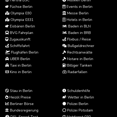
Hertha BSC
Museen Berlin
Füchse Berlin
Events in Berlin
Olympia 030
Messe Berlin
Olympia 0331
Hotels in Berlin
Eisbären Berlin
Baden in BLN
BVG Fahrplan
Baden in BRB
Zugauskunft
Flixbus / Reise
Schiffsfahrt
Bußgeldrechner
Flughäfen Berlin
Rechtsanwälte
UBER Berlin
Notare in Berlin
Taxi in Berlin
Billiger Tanken
Kino in Berlin
Radarfallen
Stau in Berlin
Schuldenhilfe
Heizöl Preise
Wetter in Berlin
Berliner Börse
Polizei Berlin
Bundesregierung
Polizei Potsdam
DSL-Speed-Test
Notdienst 030