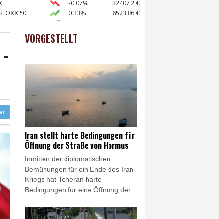
X
-0.07%
32407.2
€
 STOXX 50
0.33%
6523.86
€
euen Präsidenten Espriella
AX
1.67%
4068.78
€
ng"
0.68%
26319.45
€
VORGESTELLT
USD
0.32%
1.1562
$
 -
nd Metastasen gebildet
aben des Bundes geknüpft
ter
Iran stellt harte Bedingungen für
Öffnung der Straße von Hormus
Inmitten der diplomatischen
Bemühungen für ein Ende des Iran-
Kriegs hat Teheran harte
Bedingungen für eine Öffnung der
Straße von Hormus gestellt.
Außenminister Abbas Araghtschi