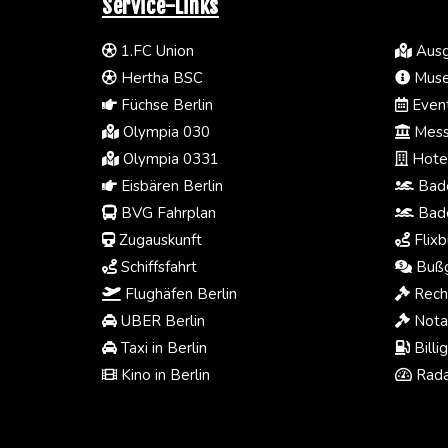
Service-Links
1.FC Union
Ausg
Hertha BSC
Muse
Füchse Berlin
Event
Olympia 030
Mess
Olympia 0331
Hotel
Eisbären Berlin
Bade
BVG Fahrplan
Bade
Zugauskunft
Flixb
Schiffsfahrt
Bußg
Flughäfen Berlin
Rech
UBER Berlin
Notar
Taxi in Berlin
Billi
Kino in Berlin
Rada