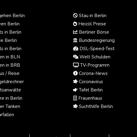
ehen Berlin
Stau in Berlin
en Berlin
Heizöl Preise
s in Berlin
Berliner Börse
e Berlin
Bundesregierung
s in Berlin
DSL-Speed-Test
n in BLN
Welt Schulden
n in BRB
TV-Programm
us / Reise
Corona-News
eldrechner
Coronavirus
tsanwälte
Tafel Berlin
e in Berlin
Frauenhaus
ger Tanken
Suchthilfe Berlin
rfallen