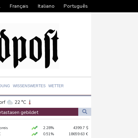
l
Français
Italiano
Português
LDUNG
WISSENSWERTES
WETTER
orf
22 °C
Dortmund
22 °C
etastasen gebildet
9 °C
Flensburg
18 °C
preis
2.28%
4399.7
$
22 °C
X
0.51%
18659.63
€