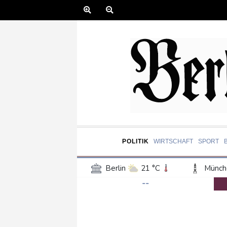
POLITIK
WIRTSCHAFT
SPORT
Berlin
21 °C
Münch
--
Frankfurt am Main
22 °C
Hannover
21 °C
Kö
Rostock
18 °C
Stut