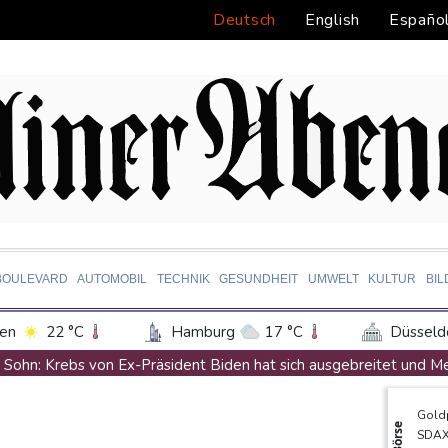
Deutsch
English
Españo
BOULEVARD
AUTOMOBIL
TECHNIK
GESUNDHEIT
UMWELT
KULTUR
BI
en
22 °C
Hamburg
17 °C
Düsseld
Potsdam
17 °C
Leipzig
20 °C
Sohn: Krebs von Ex-Präsident Biden hat sich ausgebreitet und M
ln
21 °C
Kiel
18 °C
Bremen
1
Iran stellt harte Bedingungen für Öffnung der Straße von Hormus
Gold
tgart
22 °C
Dresden
21 °C
Wien
Trauerflor und Schweigeminute: Inter Miami trauert mit Messi
Börse
SDA