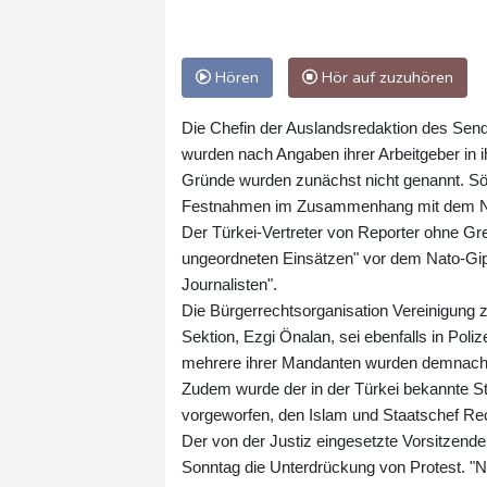
Hören
Hör auf zuzuhören
Die Chefin der Auslandsredaktion des Send
wurden nach Angaben ihrer Arbeitgeber i
Gründe wurden zunächst nicht genannt. Sö
Festnahmen im Zusammenhang mit dem Na
Der Türkei-Vertreter von Reporter ohne Gre
ungeordneten Einsätzen" vor dem Nato-Gipf
Journalisten".
Die Bürgerrechtsorganisation Vereinigung ze
Sektion, Ezgi Önalan, sei ebenfalls in P
mehrere ihrer Mandanten wurden demnac
Zudem wurde der in der Türkei bekannte S
vorgeworfen, den Islam und Staatschef Rec
Der von der Justiz eingesetzte Vorsitzende
Sonntag die Unterdrückung von Protest. "