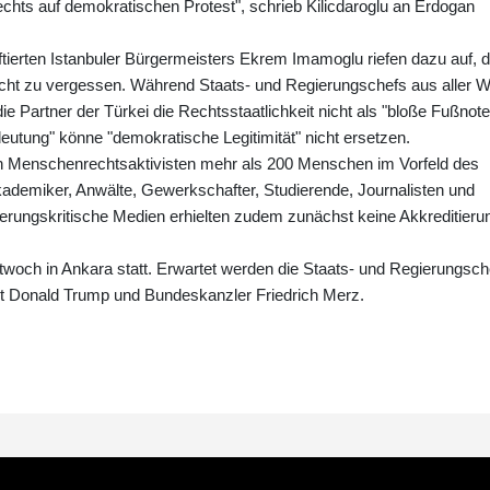
hts auf demokratischen Protest", schrieb Kilicdaroglu an Erdogan
ftierten Istanbuler Bürgermeisters Ekrem Imamoglu riefen dazu auf, 
nicht zu vergessen. Während Staats- und Regierungschefs aus aller W
die Partner der Türkei die Rechtsstaatlichkeit nicht als "bloße Fußnote
deutung" könne "demokratische Legitimität" nicht ersetzen.
n Menschenrechtsaktivisten mehr als 200 Menschen im Vorfeld des
ademiker, Anwälte, Gewerkschafter, Studierende, Journalisten und
egierungskritische Medien erhielten zudem zunächst keine Akkreditieru
twoch in Ankara statt. Erwartet werden die Staats- und Regierungsch
nt Donald Trump und Bundeskanzler Friedrich Merz.