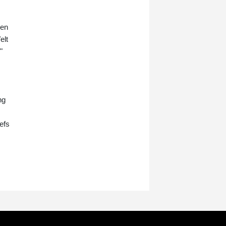
Kriegs vor den Folgen der
verstärkten russischen Angriffe für
den kommenden Winter gewarnt.
den
Die Ukraine habe "praktisch keine
elt
intakten Wärmekraftwerke mehr",
"
sagte Selenskyj am Samstag nach
Gesprächen mit Präsident
Aleksandar Vucic in Belgrad. Vucic
schloss eine militärische
Zusammenarbeit mit der Ukraine
ng
vorerst aus, bekräftigte aber die
Unterstützung Serbiens für deren
efs
territoriale Integrität.