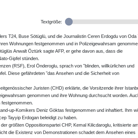
Textgröße:
ers T24, Buse Sötüglü, und die Journalistin Ceren Erdogdu von Oda
n ihren Wohnungen festgenommen und in Polizeigewahrsam genomme
tüglüs Anwalt Öztürk sagte AFP, er gehe davon aus, dass die
to-Gipfel stünden.
nzen (RSF), Erol Önderoglu, sprach von "blinden, willkürlichen und
el. Diese gefährdeten "das Ansehen und die Sicherheit von
itgenössischer Juristen (CHD) erklärte, die Vorsitzende ihrer Istanb
olizeigewahrsam genommen und ihre Wohnung durchsucht worden. Auc
h festgenommen.
tand-up-Komikers Deniz Göktas festgenommen und inhaftiert. Ihm wi
ep Tayyip Erdogan beleidigt zu haben.
 der größten Oppositionspartei CHP, Kemal Kilicdaroglu, kritisierte a
Nicht die Existenz von Demonstrationen schadet dem Ansehen eines