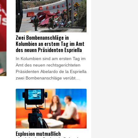
forderte am Samstag unter
anderem "Entschädigungen" für
Verstöße der USA gegen das im
Juni besiegelte Rahmenabkommen
zwischen Teheran und Washington.
Der Chef des Nationalen
Zwei Bombenanschläge in
Sicherheitsrats, Mohammad Bagher
Kolumbien an erstem Tag im Amt
Solghadr, legte eine ganze Liste an
des neuen Präsidenten Espriella
Bedingungen für ein Ende der
In Kolumbien sind am ersten Tag im
Blockade der strategisch wichtigen
Amt des neuen rechtsgerichteten
Meerenge vor.
Präsidenten Abelardo de la Espriella
zwei Bombenanschläge verübt
worden. Bei den Anschlägen in
verschiedenen Teilen des Landes
wurde am Samstag mindestens ein
Polizist getötet, wie die Armee
mitteilte. Weitere Menschen seien
verletzt worden.
Explosion mutmaßlich