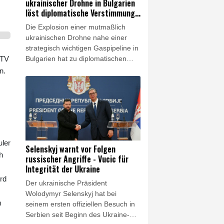
ukrainischer Drohne in Bulgarien
löst diplomatische Verstimmung
aus
Die Explosion einer mutmaßlich
ukrainischen Drohne nahe einer
strategisch wichtigen Gaspipeline in
 TV
Bulgarien hat zu diplomatischen
Verstimmungen zwischen Sofia und
n.
Kiew geführt. Nach einer ersten
Untersuchung der Trümmer erklärte
das bulgarische
Verteidigungsministerium am
Samstag, es handle sich um einen
Drohnentyp, der von den
uler
ukrainischen Streitkräften "häufig
Selenskyj warnt vor Folgen
verwendet" werde. Außenministerin
h
russischer Angriffe - Vucic für
Welislawa Petrowa bestellte
Integrität der Ukraine
daraufhin die ukrainische
rd
Der ukrainische Präsident
Botschafterin für Montag ein. Kiew
Wolodymyr Selenskyj hat bei
bestritt, vorsätzlich ein Fluggerät
m
seinem ersten offiziellen Besuch in
nach Bulgarien gelenkt zu haben.
Serbien seit Beginn des Ukraine-