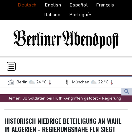
Deutsch
English
Español
Français
Italiano
Português
Berlin
24 °C
München
22 °C
Hamburg
20 °C
Düsseldorf
22 °C
--
Jemen: 38 Soldaten bei Huthi-Angriffen getötet - Regierung
Frankfurt am Main
24 °C
kündigt Vergeltung an
Potsdam
23 °C
Leipzig
23 °C
Mindestens zwei Tote bei Bombenexplosion in Kleinbus nahe
Dortmund
21 °C
Hannover
22 °C
HISTORISCH NIEDRIGE BETEILIGUNG AN WAHL
Damaskus
Köln
22 °C
Kiel
18 °C
IN ALGERIEN - REGIERUNGSNAHE FLN SIEGT
Real Madrid verlängert mit Vinicius Jr. bis 2032
Bremen
18 °C
Flensburg
15 °C