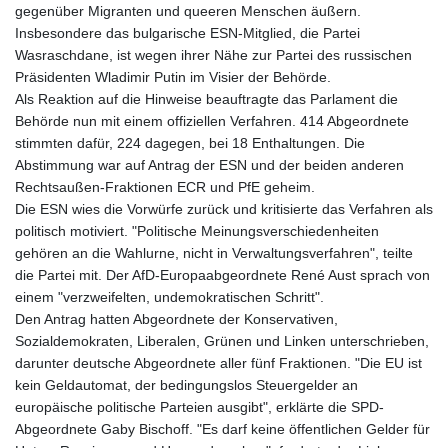
gegenüber Migranten und queeren Menschen äußern.
Insbesondere das bulgarische ESN-Mitglied, die Partei
Wasraschdane, ist wegen ihrer Nähe zur Partei des russischen
Präsidenten Wladimir Putin im Visier der Behörde.
Als Reaktion auf die Hinweise beauftragte das Parlament die
Behörde nun mit einem offiziellen Verfahren. 414 Abgeordnete
stimmten dafür, 224 dagegen, bei 18 Enthaltungen. Die
Abstimmung war auf Antrag der ESN und der beiden anderen
Rechtsaußen-Fraktionen ECR und PfE geheim.
Die ESN wies die Vorwürfe zurück und kritisierte das Verfahren als
politisch motiviert. "Politische Meinungsverschiedenheiten
gehören an die Wahlurne, nicht in Verwaltungsverfahren", teilte
die Partei mit. Der AfD-Europaabgeordnete René Aust sprach von
einem "verzweifelten, undemokratischen Schritt".
Den Antrag hatten Abgeordnete der Konservativen,
Sozialdemokraten, Liberalen, Grünen und Linken unterschrieben,
darunter deutsche Abgeordnete aller fünf Fraktionen. "Die EU ist
kein Geldautomat, der bedingungslos Steuergelder an
europäische politische Parteien ausgibt", erklärte die SPD-
Abgeordnete Gaby Bischoff. "Es darf keine öffentlichen Gelder für