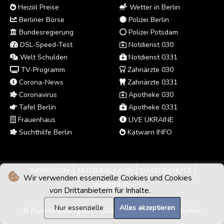
Heizöl Preise
Wetter in Berlin
Berliner Börse
Polizei Berlin
Bundesregierung
Polizei Potsdam
DSL-Speed-Test
Notdienst 030
Welt Schulden
Notdienst 0331
TV-Programm
Zahnärzte 030
Corona-News
Zahnärzte 0331
Coronavirus
Apotheke 030
Tafel Berlin
Apotheke 0331
Frauenhaus
LIVE UKRAINE
Suchthilfe Berlin
Katwarn INFO
IMPRESSUM
NUTZUNG / AGB
DATENSCHUTZ
Wir verwenden essenzielle Cookies und Cookies
WERBUNG
von Drittanbietern für Inhalte.
Nur essenzielle
Alles akzeptieren
© Berliner Abendpost - 2026 - Alle Rechte vorbehalten