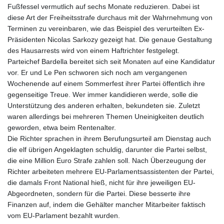
Fußfessel vermutlich auf sechs Monate reduzieren. Dabei ist
diese Art der Freiheitsstrafe durchaus mit der Wahrnehmung von
Terminen zu vereinbaren, wie das Beispiel des verurteilten Ex-
Präsidenten Nicolas Sarkozy gezeigt hat. Die genaue Gestaltung
des Hausarrests wird von einem Haftrichter festgelegt.
Parteichef Bardella bereitet sich seit Monaten auf eine Kandidatur
vor. Er und Le Pen schworen sich noch am vergangenen
Wochenende auf einem Sommerfest ihrer Partei öffentlich ihre
gegenseitige Treue. Wer immer kandidieren werde, solle die
Unterstützung des anderen erhalten, bekundeten sie. Zuletzt
waren allerdings bei mehreren Themen Uneinigkeiten deutlich
geworden, etwa beim Rentenalter.
Die Richter sprachen in ihrem Berufungsurteil am Dienstag auch
die elf übrigen Angeklagten schuldig, darunter die Partei selbst,
die eine Million Euro Strafe zahlen soll. Nach Überzeugung der
Richter arbeiteten mehrere EU-Parlamentsassistenten der Partei,
die damals Front National hieß, nicht für ihre jeweiligen EU-
Abgeordneten, sondern für die Partei. Diese besserte ihre
Finanzen auf, indem die Gehälter mancher Mitarbeiter faktisch
vom EU-Parlament bezahlt wurden.