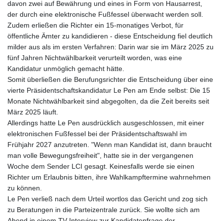
davon zwei auf Bewährung und eines in Form von Hausarrest,
der durch eine elektronische Fußfessel überwacht werden soll.
Zudem erließen die Richter ein 15-monatiges Verbot, für
öffentliche Ämter zu kandidieren - diese Entscheidung fiel deutlich
milder aus als im ersten Verfahren: Darin war sie im März 2025 zu
fünf Jahren Nichtwählbarkeit verurteilt worden, was eine
Kandidatur unmöglich gemacht hätte.
Somit überließen die Berufungsrichter die Entscheidung über eine
vierte Präsidentschaftskandidatur Le Pen am Ende selbst: Die 15
Monate Nichtwählbarkeit sind abgegolten, da die Zeit bereits seit
März 2025 läuft.
Allerdings hatte Le Pen ausdrücklich ausgeschlossen, mit einer
elektronischen Fußfessel bei der Präsidentschaftswahl im
Frühjahr 2027 anzutreten. "Wenn man Kandidat ist, dann braucht
man volle Bewegungsfreiheit", hatte sie in der vergangenen
Woche dem Sender LCI gesagt. Keinesfalls werde sie einen
Richter um Erlaubnis bitten, ihre Wahlkampftermine wahrnehmen
zu können.
Le Pen verließ nach dem Urteil wortlos das Gericht und zog sich
zu Beratungen in die Parteizentrale zurück. Sie wollte sich am
Abend in einem TV-Interview zur Kandidatenfrage der