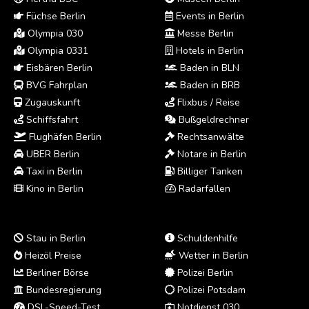
Füchse Berlin
Events in Berlin
Olympia 030
Messe Berlin
Olympia 0331
Hotels in Berlin
Eisbären Berlin
Baden in BLN
BVG Fahrplan
Baden in BRB
Zugauskunft
Flixbus / Reise
Schiffsfahrt
Bußgeldrechner
Flughäfen Berlin
Rechtsanwälte
UBER Berlin
Notare in Berlin
Taxi in Berlin
Billiger Tanken
Kino in Berlin
Radarfallen
Stau in Berlin
Schuldenhilfe
Heizöl Preise
Wetter in Berlin
Berliner Börse
Polizei Berlin
Bundesregierung
Polizei Potsdam
DSL-Speed-Test
Notdienst 030