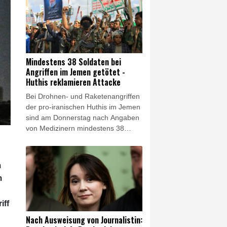
senden heute gemeinsam ein
Signal der Geschlossenheit: Die
massiven Trassenpreissteigerungen
sind so nicht akzeptabel", erklärte
Bayerns Verkehrsminister Christian
Bernreiter nach einer digitalen
Mindestens 38 Soldaten bei
Verkehrsministerkonferenz. "Da der
Angriffen im Jemen getötet -
Bund bisher nicht bereit ist, die
Huthis reklamieren Attacke
Mehrkosten auszugleichen, sind die
Bei Drohnen- und Raketenangriffen
Länder bei weiterer Weigerung des
der pro-iranischen Huthis im Jemen
Bundes gezwungen zu klagen."
sind am Donnerstag nach Angaben
von Medizinern mindestens 38
Regierungssoldaten getötet worden.
Die Huthis reklamierten die Attacken
für sich, einem jemenitischen
m
Militärvertreter zufolge richteten sie
m
sich gegen Armeelager im Zentrum
des Landes und nahe der Grenze
zu Saudi-Arabien.
iff
Nach Ausweisung von Journalistin: