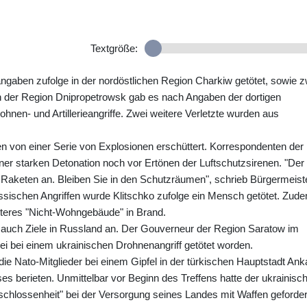
Textgröße:
aben zufolge in der nordöstlichen Region Charkiw getötet, sowie z
In der Region Dnipropetrowsk gab es nach Angaben der dortigen
hnen- und Artillerieangriffe. Zwei weitere Verletzte wurden aus
 von einer Serie von Explosionen erschüttert. Korrespondenten der
ner starken Detonation noch vor Ertönen der Luftschutzsirenen. "Der
hen Raketen an. Bleiben Sie in den Schutzräumen", schrieb Bürgermeist
russischen Angriffen wurde Klitschko zufolge ein Mensch getötet. Zud
iteres "Nicht-Wohngebäude" in Brand.
eil auch Ziele in Russland an. Der Gouverneur der Region Saratow im
 bei einem ukrainischen Drohnenangriff getötet worden.
die Nato-Mitglieder bei einem Gipfel in der türkischen Hauptstadt Ank
es berieten. Unmittelbar vor Beginn des Treffens hatte der ukrainisc
hlossenheit" bei der Versorgung seines Landes mit Waffen geforder