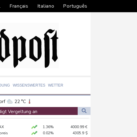
l
Français
Italiano
Português
LDUNG
WISSENSWERTES
WETTER
orf
22 °C
Dortmund
21 °C
digt Vergeltung an
8 °C
Flensburg
15 °C
amaskus
AX
1.36%
4000.99
€
33 °C
preis
0.02%
4305.9
$