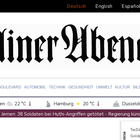
Deutsch
English
Españo
BOULEVARD
AUTOMOBIL
TECHNIK
GESUNDHEIT
UMWELT
KULTUR
BI
en
22 °C
Hamburg
20 °C
Düsseld
Potsdam
23 °C
Leipzig
23 °C
Jemen: 38 Soldaten bei Huthi-Angriffen getötet - Regierung kün
ln
22 °C
Kiel
18 °C
Bremen
1
Mindestens zwei Tote bei Bombenexplosion in Kleinbus nahe D
TecD
tgart
25 °C
Dresden
26 °C
Wien
Real Madrid verlängert mit Vinicius Jr. bis 2032
Börse
Gold