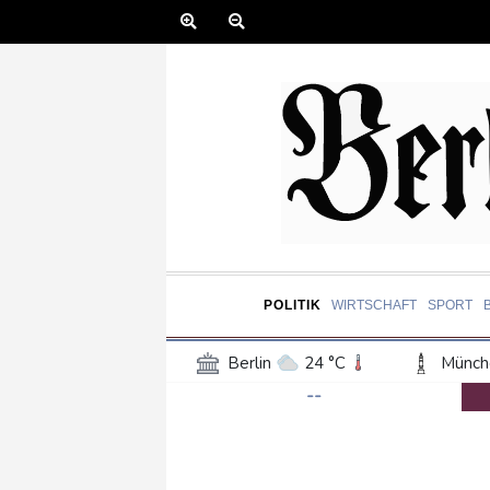
POLITIK
WIRTSCHAFT
SPORT
Berlin
24 °C
Münch
--
Frankfurt am Main
24 °C
Hannover
22 °C
Kö
Rostock
21 °C
Stut