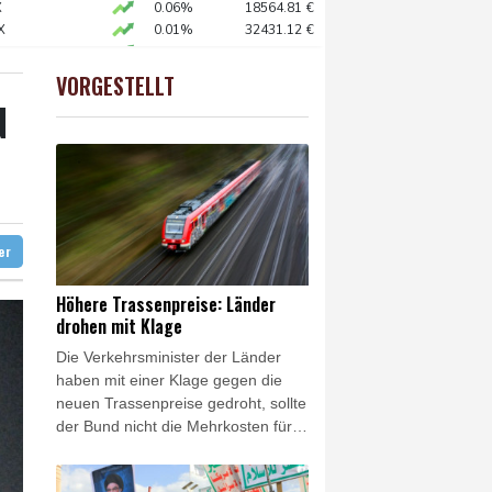
X
0.06%
18564.81
€
X
0.01%
32431.12
€
diert
0.05%
26140.13
€
hne in Leipzig
 STOXX 50
0.39%
6502.56
€
VORGESTELLT
USD
-0.28%
1.1523
$
N
ag gebrochen
eur Benchetrit bekannt
ter
Höhere Trassenpreise: Länder
drohen mit Klage
Die Verkehrsminister der Länder
haben mit einer Klage gegen die
neuen Trassenpreise gedroht, sollte
der Bund nicht die Mehrkosten für
die plötzlich deutlich erhöhte
Schienenmaut übernehmen. "Wir