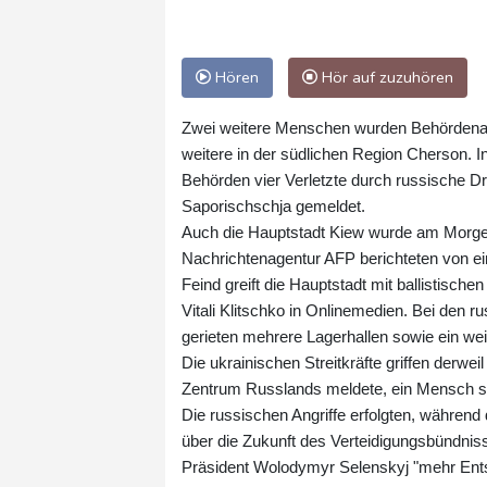
Hören
Hör auf zuzuhören
Zwei weitere Menschen wurden Behördenang
weitere in der südlichen Region Cherson. 
Behörden vier Verletzte durch russische Dro
Saporischschja gemeldet.
Auch die Hauptstadt Kiew wurde am Morgen
Nachrichtenagentur AFP berichteten von ei
Feind greift die Hauptstadt mit ballistisc
Vitali Klitschko in Onlinemedien. Bei den 
gerieten mehrere Lagerhallen sowie ein we
Die ukrainischen Streitkräfte griffen derw
Zentrum Russlands meldete, ein Mensch sei
Die russischen Angriffe erfolgten, während 
über die Zukunft des Verteidigungsbündniss
Präsident Wolodymyr Selenskyj "mehr Entsc