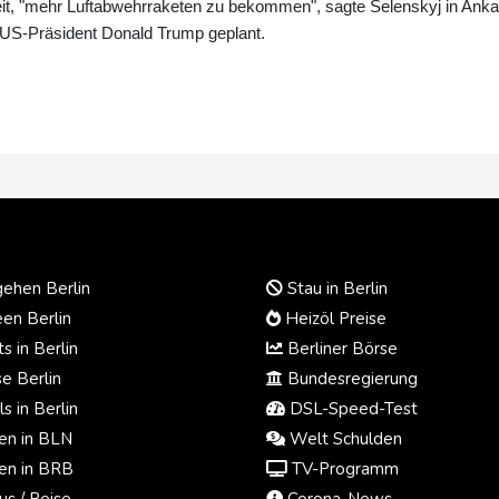
rzeit, "mehr Luftabwehrraketen zu bekommen", sagte Selenskyj in Anka
t US-Präsident Donald Trump geplant.
ehen Berlin
Stau in Berlin
en Berlin
Heizöl Preise
s in Berlin
Berliner Börse
e Berlin
Bundesregierung
s in Berlin
DSL-Speed-Test
n in BLN
Welt Schulden
n in BRB
TV-Programm
us / Reise
Corona-News