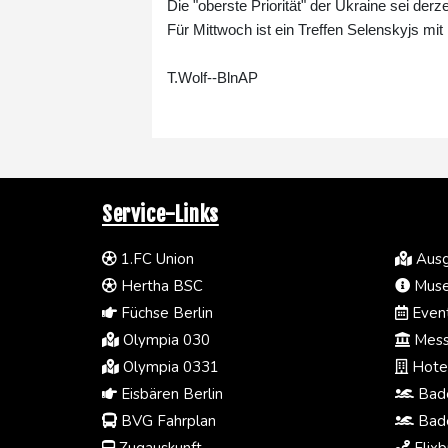
Die "oberste Priorität" der Ukraine sei de
Für Mittwoch ist ein Treffen Selenskyjs mi
T.Wolf--BlnAP
Service-Links
1.FC Union
Ausg
Hertha BSC
Muse
Füchse Berlin
Event
Olympia 030
Mess
Olympia 0331
Hotel
Eisbären Berlin
Bade
BVG Fahrplan
Bade
Zugauskunft
Flixb