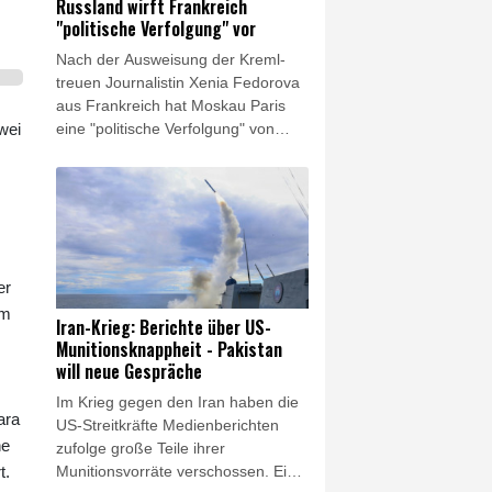
Russland wirft Frankreich
"politische Verfolgung" vor
Nach der Ausweisung der Kreml-
treuen Journalistin Xenia Fedorova
aus Frankreich hat Moskau Paris
wei
eine "politische Verfolgung" von
Medienschaffenden vorgeworfen.
"Jede abweichende Meinung wird
als russische Propaganda
bezeichnet, worauf Versuche folgen,
Journalisten und ganze Medien zu
vertreiben", sagte der
er
stellvertretende Sprecher des
em
russischen Außenministeriums,
Iran-Krieg: Berichte über US-
Alexej Fadejew, am Donnerstag. Es
Munitionsknappheit - Pakistan
gebe in Frankreich eine "Zensur
will neue Gespräche
von Meinungen, die nicht der
Im Krieg gegen den Iran haben die
offiziellen Linie entsprechen".
ara
US-Streitkräfte Medienberichten
he
zufolge große Teile ihrer
t.
Munitionsvorräte verschossen. Ein