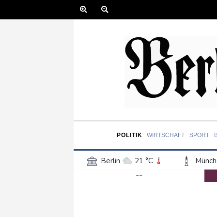
POLITIK
WIRTSCHAFT
SPORT
Berlin
21 °C
Münch
--
Frankfurt am Main
27 °C
Hannover
21 °C
Kö
Rostock
19 °C
Stut