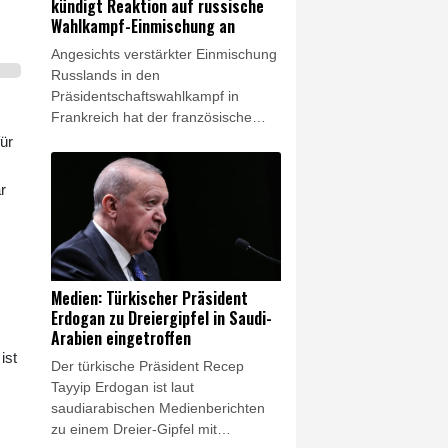
kündigt Reaktion auf russische
Dezember von der
Wahlkampf-Einmischung an
Bundesregierung bereits für
Angesichts verstärkter Einmischung
Desinformationskampagnen
Russlands in den
während der Bundestagswahl
Präsidentschaftswahlkampf in
verantwortlich gemacht worden.
Frankreich hat der französische
Außenminister Jean-Noël Barrot
ür
scharfe Gegenmaßnahmen
angekündigt. Die Regierung in Paris
r
werde acht Monate vor der Wahl
"keinen Versuch ausländischer
Einmischung in seine
demokratischen Debatten dulden,
geschweige denn in seine
Medien: Türkischer Präsident
Wahlprozesse", erklärte Barrot am
Erdogan zu Dreiergipfel in Saudi-
Freitag im Onlinedienst X.
Arabien eingetroffen
ist
Der türkische Präsident Recep
Tayyip Erdogan ist laut
saudiarabischen Medienberichten
zu einem Dreier-Gipfel mit