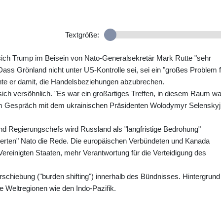
Textgröße:
 sich Trump im Beisein von Nato-Generalsekretär Mark Rutte "sehr
Dass Grönland nicht unter US-Kontrolle sei, sei ein "großes Problem f
hte er damit, die Handelsbeziehungen abzubrechen.
ich versöhnlich. "Es war ein großartiges Treffen, in diesem Raum wa
einem Gespräch mit dem ukrainischen Präsidenten Wolodymyr Selenskyj
nd Regierungschefs wird Russland als "langfristige Bedrohung"
sierten" Nato die Rede. Die europäischen Verbündeten und Kanada
reinigten Staaten, mehr Verantwortung für die Verteidigung des
schiebung ("burden shifting") innerhalb des Bündnisses. Hintergrund 
e Weltregionen wie den Indo-Pazifik.