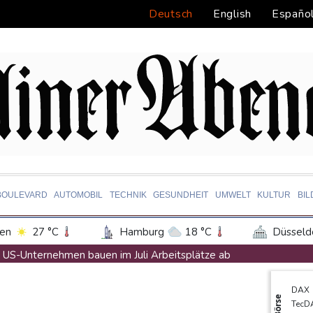
Deutsch
English
Españo
BOULEVARD
AUTOMOBIL
TECHNIK
GESUNDHEIT
UMWELT
KULTUR
BI
en
27 °C
Hamburg
18 °C
Düsseld
Potsdam
21 °C
Leipzig
24 °C
US-Unternehmen bauen im Juli Arbeitsplätze ab
ln
23 °C
Kiel
19 °C
Bremen
2
Saudi-Arabien, Türkei und Pakistan schließen inmitten von Iran
DAX
tgart
28 °C
Dresden
25 °C
Wien
Polizei entdeckt Cannabisplantage mit mehr als 900 Pflanzen in
Börse
TecD