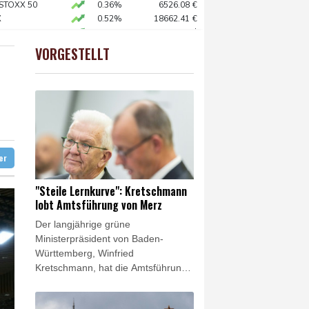
 SUV-Markt
 STOXX 50
0.36%
6526.08
€
X
0.52%
18662.41
€
o zu Merz-Rücktritt
preis
2.15%
4394
$
en
X
0.1%
32462.58
€
VORGESTELLT
USD
0.35%
1.1566
$
zig
ittelt wegen Sabotage
e Wahlkampf-Einmischung an
 KI vorschlagen
ter
"Steile Lernkurve": Kretschmann
lobt Amtsführung von Merz
Der langjährige grüne
Ministerpräsident von Baden-
Württemberg, Winfried
Kretschmann, hat die Amtsführung
von Bundeskanzler Friedrich Merz
(CDU) gelobt. Merz habe vor der