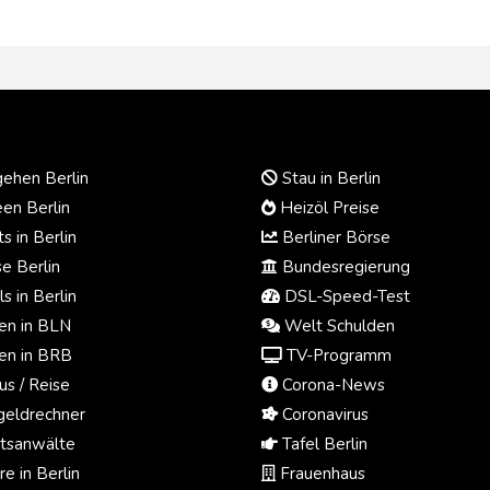
ehen Berlin
Stau in Berlin
en Berlin
Heizöl Preise
s in Berlin
Berliner Börse
e Berlin
Bundesregierung
s in Berlin
DSL-Speed-Test
n in BLN
Welt Schulden
n in BRB
TV-Programm
us / Reise
Corona-News
eldrechner
Coronavirus
tsanwälte
Tafel Berlin
e in Berlin
Frauenhaus