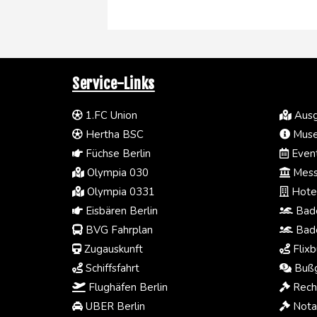
Service-Links
1.FC Union
Ausg
Hertha BSC
Muse
Füchse Berlin
Event
Olympia 030
Mess
Olympia 0331
Hotel
Eisbären Berlin
Bade
BVG Fahrplan
Bade
Zugauskunft
Flixb
Schiffsfahrt
Bußg
Flughäfen Berlin
Rech
UBER Berlin
Notar