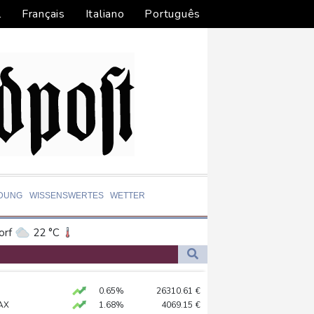
l
Français
Italiano
Português
LDUNG
WISSENSWERTES
WETTER
orf
22 °C
Dortmund
21 °C
0 °C
Flensburg
21 °C
-Krieg Verteidigungsabkommen
0.65%
26310.61
€
30 °C
 Kerpen - Festnahme
AX
1.68%
4069.15
€